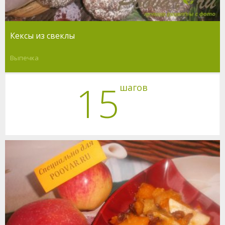
Кексы из свеклы
Выпечка
15
шагов