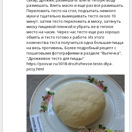
сахар, дрожжи, размешать. Влить теплую воду
размешать. Влить масло и еще раз все размешать.
Переложить тесто на стол, подсыпать немного
муки и тщательно вымешивать тесто около 10
минут. затем тесто переложить в миску, затянуть
миску пищевой пленкой и убрать ее в теплое
место на часик. Через час тесто еще раз хорошо
обмять и тесто готово к работе. Из этого
количества теста получиться одна большая пицца
на весь противень. Более подробный рецепт с
пошаговыми фотографиями в разделе "Выпечка",
"Дрожжевое тесто для пиццы"
https://poovar.ru/3018-drozhzhevoe-testo-dlya-
piccy.html