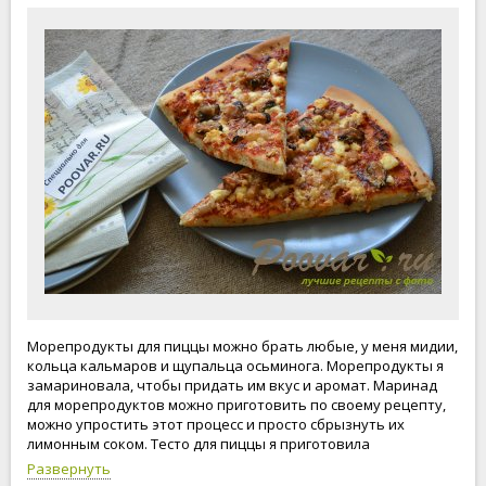
Морепродукты для пиццы можно брать любые, у меня мидии,
кольца кальмаров и щупальца осьминога. Морепродукты я
замариновала, чтобы придать им вкус и аромат. Маринад
для морепродуктов можно приготовить по своему рецепту,
можно упростить этот процесс и просто сбрызнуть их
лимонным соком. Тесто для пиццы я приготовила
самостоятельно. Рецепт дрожжевого теста для пиццы
Развернуть
великолепный. Тесто нежное, мягкое, хорошо пропеклось,