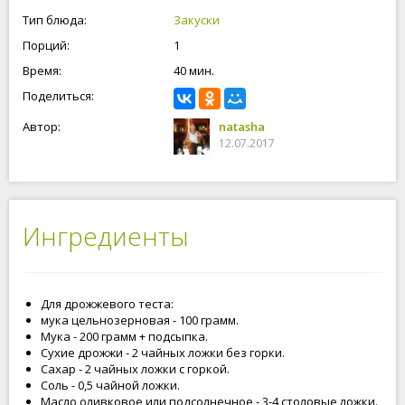
получилось хрустящее. Более подробный рецепт
Тип блюда:
Закуски
дрожжевого теста для пиццы с пошаговыми фотографиями
Порций:
1
на нашем сайте https://poovar.ru/3018-drozhzhevoe-testo-dlya-
piccy.html. Готовьте с любовью!
Время:
40 мин.
Поделиться:
Автор:
natasha
12.07.2017
Ингредиенты
Для дрожжевого теста:
мука цельнозерновая - 100 грамм.
Мука - 200 грамм + подсыпка.
Сухие дрожжи - 2 чайных ложки без горки.
Сахар - 2 чайных ложки с горкой.
Соль - 0,5 чайной ложки.
Масло оливковое или подсолнечное - 3-4 столовые ложки.