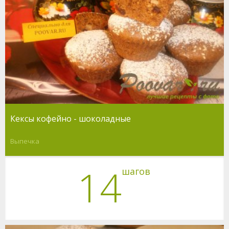
Кексы кофейно - шоколадные
Выпечка
14
шагов