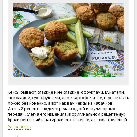
Кексы бывают сладкие и не сладкие, с фруктами, цукатами,
шоколадом, сухофруктами, даже картофельные, перечислять
можно без конечно, а вот как вам кексы из кабачков.
Данный рецепт я подсмотрела в одной из кулинарных
передач, слегка его изменила, в оригинальном рецепте лук
брали репчатый и натирали его на терке, а я взяла зеленый
лук, думаю, что это на вкус кексов не повлияло. И вот уже
Развернуть
второй день подряд пеку кексы из кабачков и опять все
пусто. Честно даже не ожидала, что они получаться