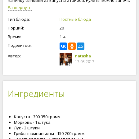
начинку сыновей из капусты и грибов. Рулеты можно запечь
в духовке, или обжарить в сковороде на растительном
Развернуть
масле. Готовьте вместе с нами, будьте счастливы и любимы!
Тип блюда:
Постные блюда
Порций:
20
Время:
1 ч.
Поделиться:
Автор:
natasha
17.03.2017
Ингредиенты
Капуста - 300-350 грамм.
Морковь - 1 штука.
Лук - 2 штуки.
Грибы шампиньоны - 150-200 грамм.