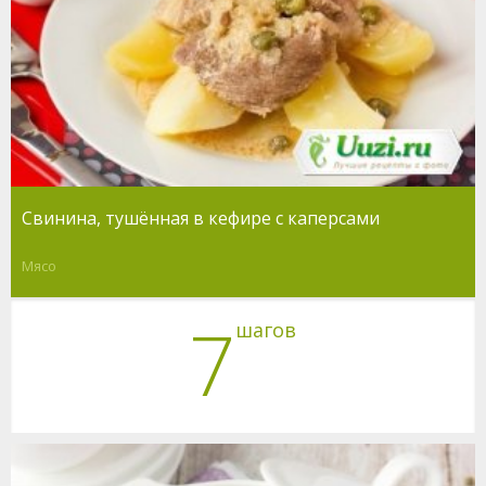
Свинина, тушённая в кефире с каперсами
Мясо
7
шагов