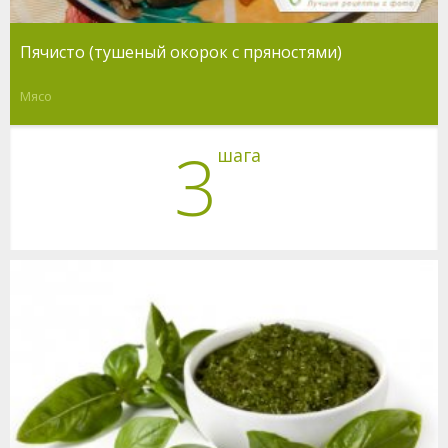
Пячисто (тушеный окорок с пряностями)
Мясо
3
шага