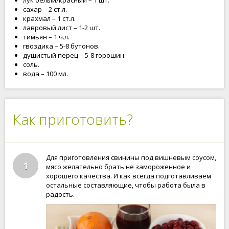
лук белый/красный – 1 шт.
сахар – 2 ст.л.
крахмал – 1 ст.л.
лавровый лист – 1-2 шт.
тимьян – 1 ч.л.
гвоздика – 5-8 бутонов.
душистый перец – 5-8 горошин.
соль.
вода – 100 мл.
Как приготовить?
Для приготовления свинины под вишневым соусом,
1
мясо желательно брать не замороженное и
хорошего качества. И как всегда подготавливаем
остальные составляющие, чтобы работа была в
радость.