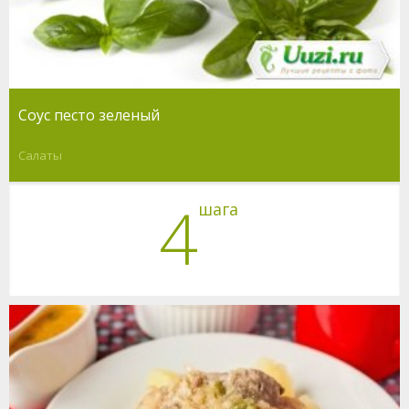
Соус песто зеленый
Салаты
4
шага