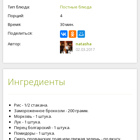
рисом получиться более насыщенным, ароматным и
Тип блюда:
Постные блюда
вкусным. Рецепт настолько прост, что с приготовлением
Порций:
4
данного постного супа справиться даже молодая хозяйка,
все в ваших руках.
Время:
30 мин.
Поделиться:
Автор:
natasha
02.03.2017
Ингредиенты
Рис - 1/2 стакана.
Замороженное брокколи - 200 грамм.
Морковь - 1 штука.
Лук - 1 штука.
Перец болгарский - 1 штука.
Помидоры - 1 штука.
Смесь прованских трав или свежая зелень - по вкусу.