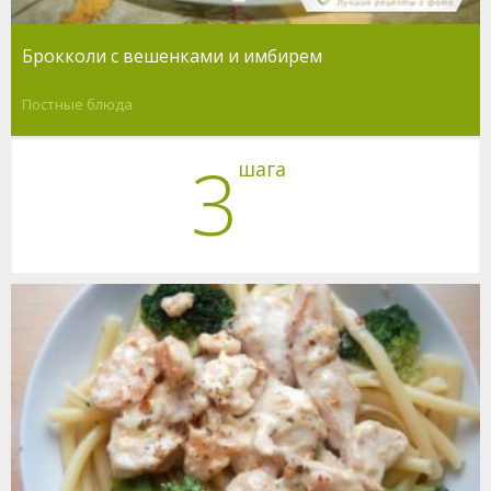
Брокколи с вешенками и имбирем
Постные блюда
3
шага