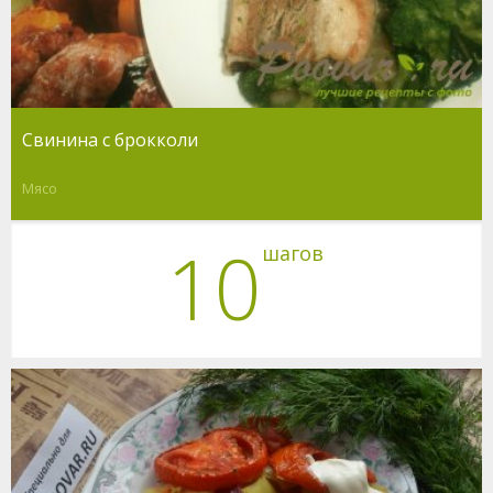
Свинина с брокколи
Мясо
10
шагов