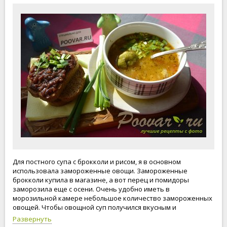
Для постного супа с брокколи и рисом, я в основном
использовала замороженные овощи. Замороженные
брокколи купила в магазине, а вот перец и помидоры
заморозила еще с осени. Очень удобно иметь в
морозильной камере небольшое количество замороженных
овощей. Чтобы овощной суп получился вкусным и
ароматным рекомендую овощи не обжаривать в сковороде,
Развернуть
а тушить их под крышкой. Таким образом суп с брокколи и