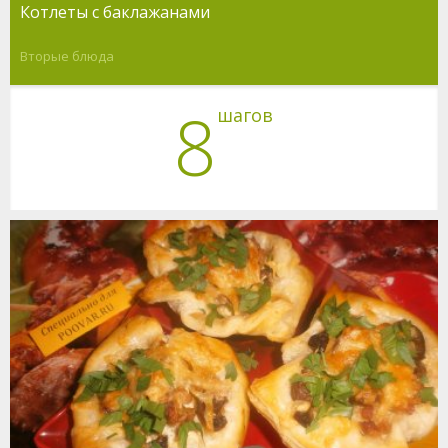
Котлеты с баклажанами
Вторые блюда
8
шагов