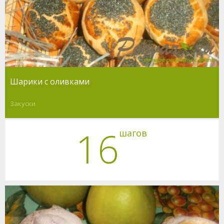
Шарики с оливками
Закуски
16
шагов