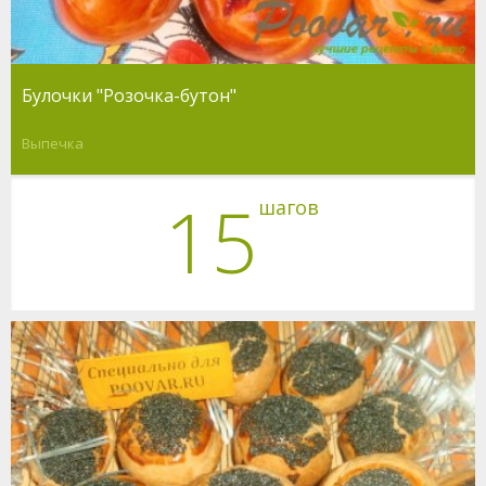
Булочки "Розочка-бутон"
Выпечка
15
шагов