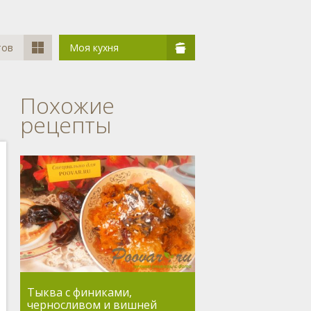
тов
Моя кухня
Похожие
рецепты
Тыква с финиками,
черносливом и вишней