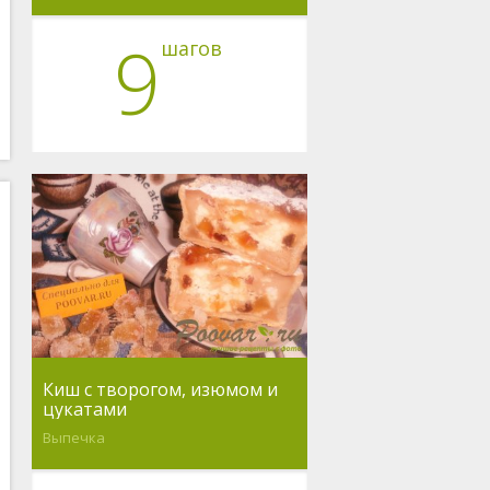
9
шагов
Киш с творогом, изюмом и
цукатами
Выпечка