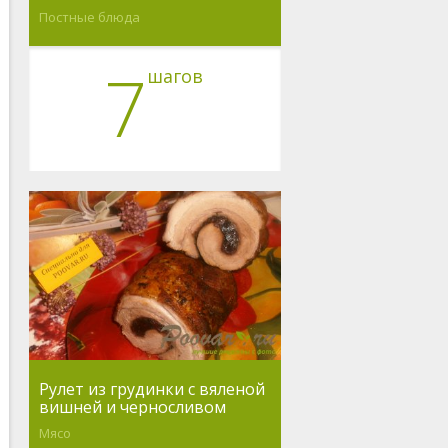
Постные блюда
7
шагов
Рулет из грудинки с вяленой
вишней и черносливом
Мясо