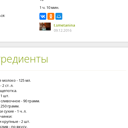
1 ч. 10 мин.
ся:
t.smetanina
09.12.2016
гредиенты
 молоко - 125 мл.
 2 ст. л.
 щепотка.
 1 шт.
сливочное - 90 грамм.
 250 грамм.
 сухие - 1 ч. л.
ачинки:
 крупные - 2 шт.
лив - по вкусу.