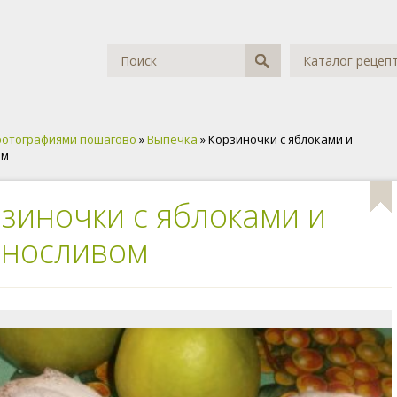
Каталог рецеп
фотографиями пошагово
»
Выпечка
» Корзиночки с яблоками и
ом
зиночки с яблоками и
рносливом