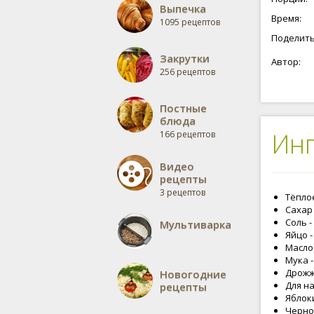
Выпечка
Время:
1095 рецептов
Поделить
Закрутки
Автор:
256 рецептов
Постные
блюда
Ин
166 рецептов
Видео
рецепты
3 рецептов
Тёплое
Сахар -
Соль -
Мультиварка
Яйцо -
Масло 
Мука -
Дрожжи
Новогодние
Для н
рецепты
Яблоки
Чернос