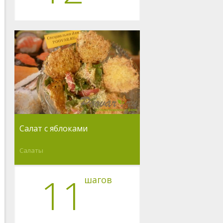
Салат с яблоками
Салаты
11
шагов