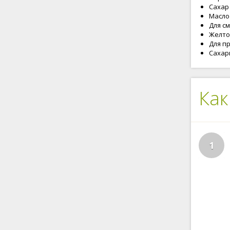
Сахар -
Масло 
Для с
Желток
Для п
Сахарн
Как
1