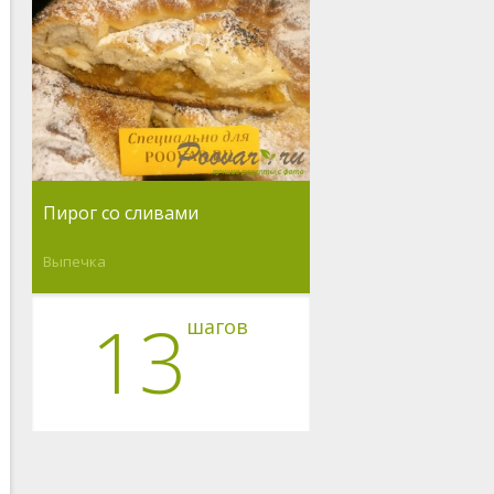
Пирог со сливами
Выпечка
13
шагов