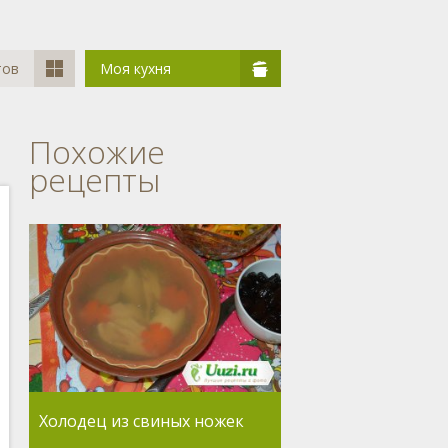
тов
Моя кухня
Похожие
рецепты
Холодец из свиных ножек