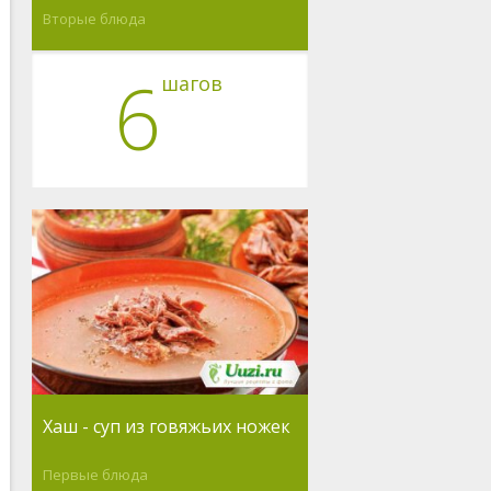
Вторые блюда
6
шагов
Хаш - суп из говяжьих ножек
Первые блюда