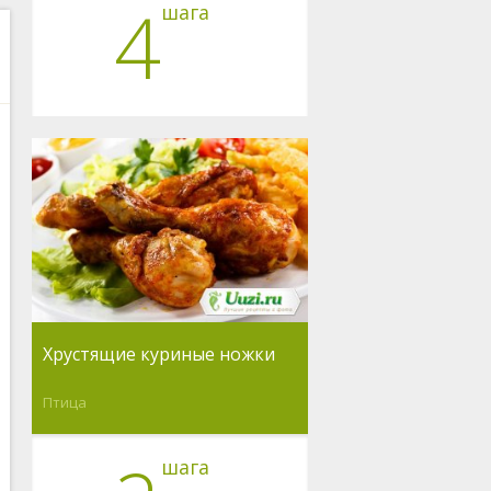
4
шага
Хрустящие куриные ножки
Птица
шага