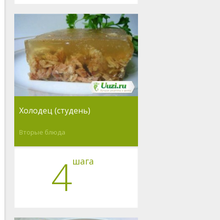
Холодец (студень)
Вторые блюда
4
шага