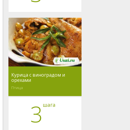
Курица с виноградом и
орехами
Птица
3
шага