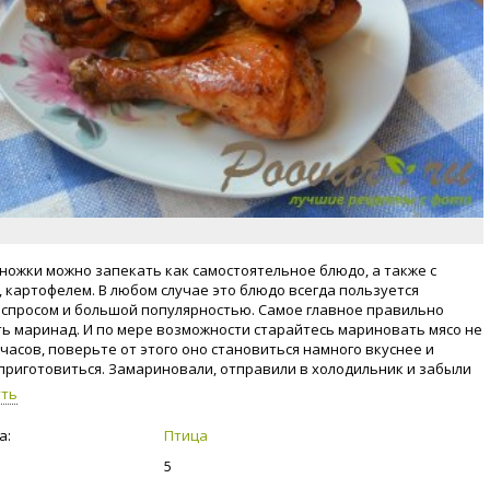
ножки можно запекать как самостоятельное блюдо, а также с
 картофелем. В любом случае это блюдо всегда пользуется
спросом и большой популярностью. Самое главное правильно
ь маринад. И по мере возможности старайтесь мариновать мясо не
 часов, поверьте от этого оно становиться намного вкуснее и
приготовиться. Замариновали, отправили в холодильник и забыли
10-12 часов, можно и на сутки. Готовьте с любовью и не бойтесь
уть
ентировать на кухни.
а:
Птица
5