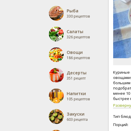
Рыба
330 рецептов
Салаты
326 рецептов
Овощи
186 рецептов
Десерты
Куриные 
овощами,
351 рецепт
большим 
подобрат
Напитки
менее 10
быстрее 
105 рецептов
о них на 
Разверн
эксперим
Закуски
Тип блюд
603 рецепта
Порций: