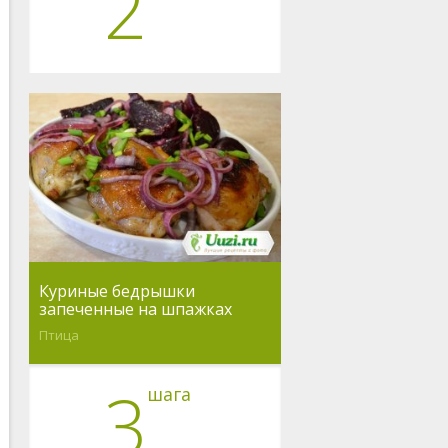
2
Куриные бедрышки
запеченные на шпажках
Птица
3
шага