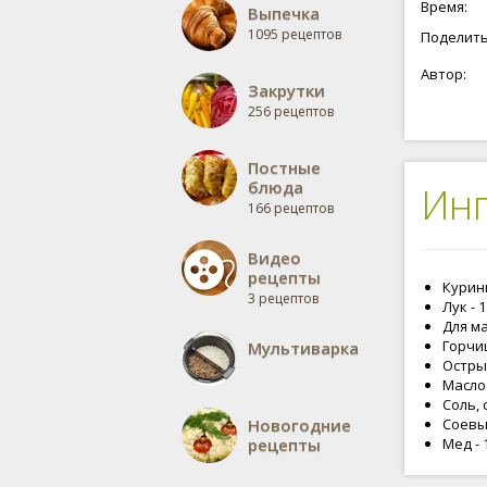
Время:
Выпечка
1095 рецептов
Поделить
Автор:
Закрутки
256 рецептов
Постные
блюда
Ин
166 рецептов
Видео
рецепты
Курины
3 рецептов
Лук - 
Для м
Горчиц
Мультиварка
Остры
Масло
Соль,
Новогодние
Соевый
рецепты
Мед - 