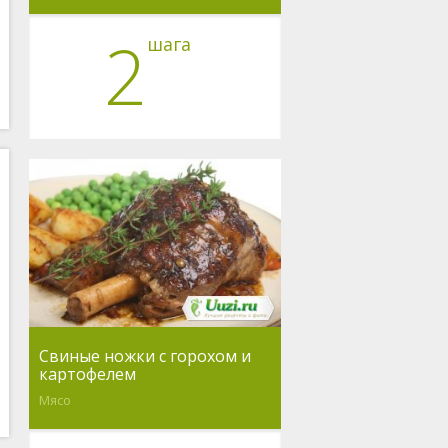
2
шага
Свиные ножки с горохом и
картофелем
Мясо