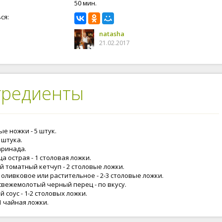
50 мин.
ся:
natasha
21.02.2017
гредиенты
е ножки - 5 штук.
1 штука.
аринада.
а острая - 1 столовая ложки.
й томатный кетчуп - 2 столовые ложки.
 оливковое или растительное - 2-3 столовые ложки.
 свежемолотый черный перец - по вкусу.
 соус - 1-2 столовых ложки.
1 чайная ложки.