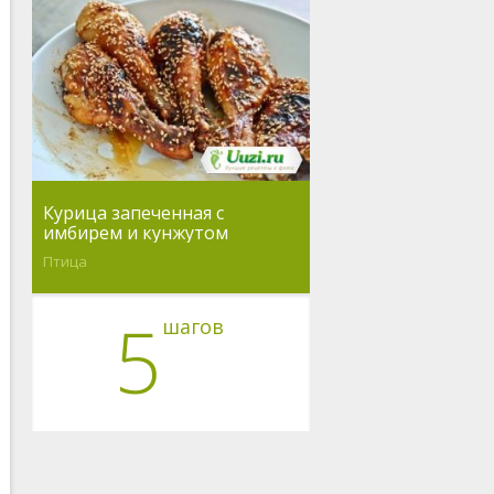
Курица запеченная с
имбирем и кунжутом
Птица
5
шагов