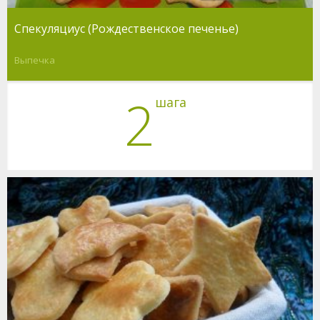
Спекуляциус (Рождественское печенье)
Выпечка
2
шага