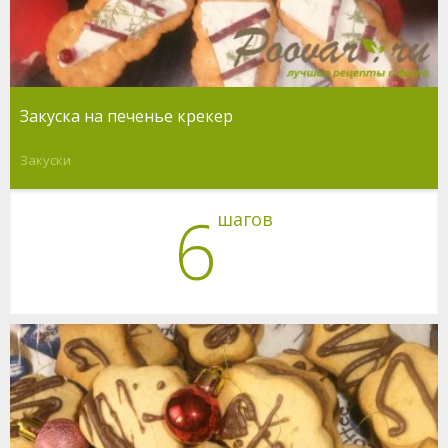
Закуска на печенье крекер
Закуски
6
шагов