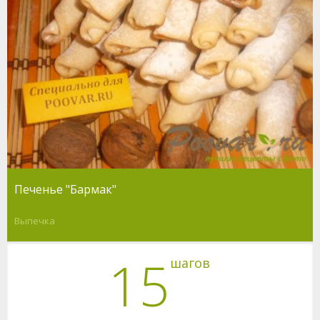
Печенье "Бармак"
Выпечка
15
шагов