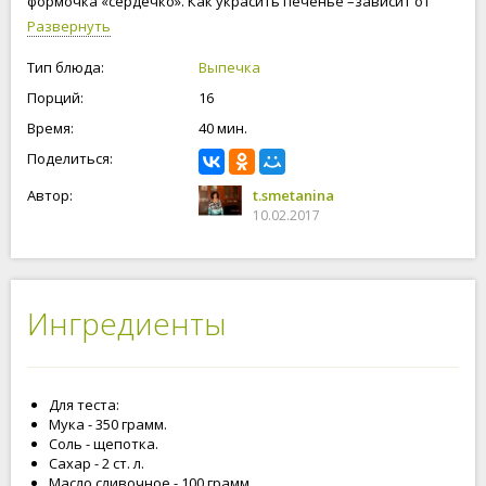
формочка «сердечко». Как украсить печенье –зависит от
вашей фантазии и ваших возможностей. Приступим!
Развернуть
Тип блюда:
Выпечка
Порций:
16
Время:
40 мин.
Поделиться:
Автор:
t.smetanina
10.02.2017
Ингредиенты
Для теста:
Мука - 350 грамм.
Соль - щепотка.
Сахар - 2 ст. л.
Масло сливочное - 100 грамм.