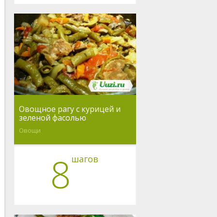
Овощное рагу с курицей и
зеленой фасолью
Овощи
8
шагов