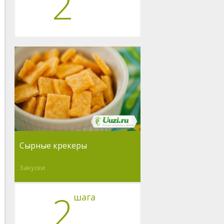
2
Сырные крекеры
Закуски
2
шага