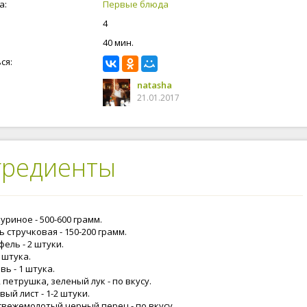
а:
Первые блюда
4
40 мин.
ся:
natasha
21.01.2017
гредиенты
уриное - 500-600 грамм.
 стручковая - 150-200 грамм.
ель - 2 штуки.
1 штука.
ь - 1 штука.
 петрушка, зеленый лук - по вкусу.
ый лист - 1-2 штуки.
 свежемолотый черный перец - по вкусу.