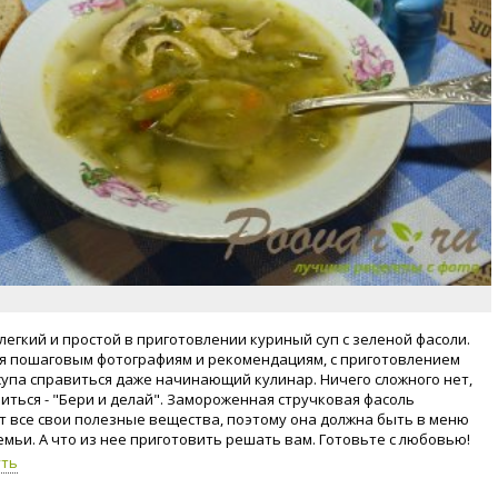
 легкий и простой в приготовлении куриный суп с зеленой фасоли.
я пошаговым фотографиям и рекомендациям, с приготовлением
супа справиться даже начинающий кулинар. Ничего сложного нет,
риться - "Бери и делай". Замороженная стручковая фасоль
т все свои полезные вещества, поэтому она должна быть в меню
емьи. А что из нее приготовить решать вам. Готовьте с любовью!
уть