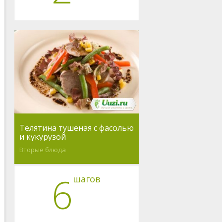
Телятина тушеная с фасолью
и кукурузой
Вторые блюда
6
шагов