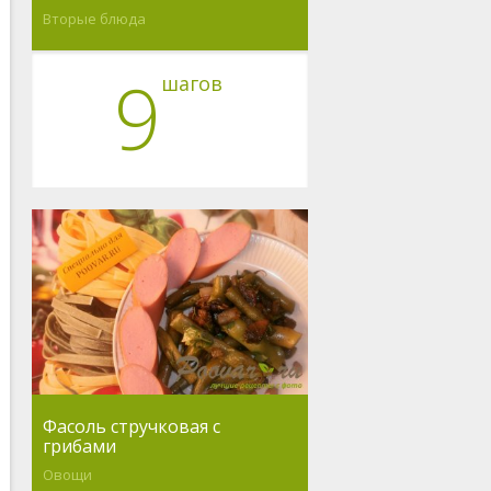
Вторые блюда
9
шагов
Фасоль стручковая с
грибами
Овощи