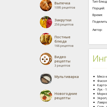
Тип блюд
Выпечка
1095 рецептов
Порций:
Время:
Закрутки
Поделить
256 рецептов
Автор:
Постные
блюда
166 рецептов
Ин
Видео
рецепты
3 рецептов
Мультиварка
Мясо к
Фасоль
Картоф
Лук - 
Новогодние
Морков
рецепты
Укроп,
Лавров
Соль,