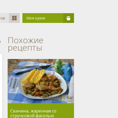
тов
Моя кухня
Похожие
й
рецепты
Свинина, жаренная со
стручковой фасолью