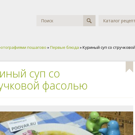
Каталог рецеп
фотографиями пошагово
»
Первые блюда
» Куриный суп со стручково
иный суп со
учковой фасолью