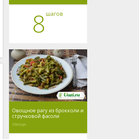
8
шагов
Овощное рагу из брокколи и
стручковой фасоли
Овощи