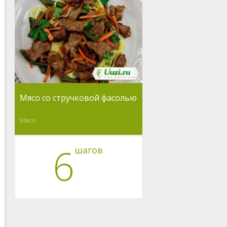
Мясо со стручковой фасолью
Мясо
6
шагов