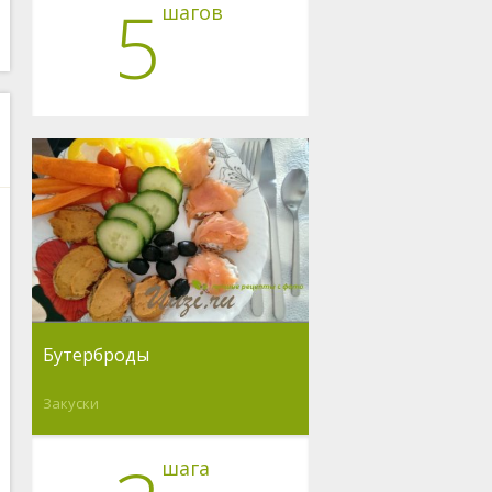
5
шагов
Бутерброды
Закуски
шага