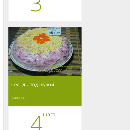
3
Сельдь под шубой
Салаты
4
шага