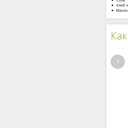
Соль.
Хлеб 
Масло
Как
1