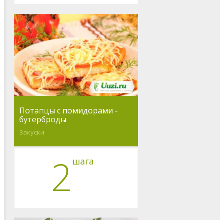
Потапцы с помидорами -
бутерброды
Закуски
2
шага