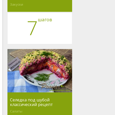
Закуски
7
шагов
Селедка под шубой
классический рецепт
Салаты