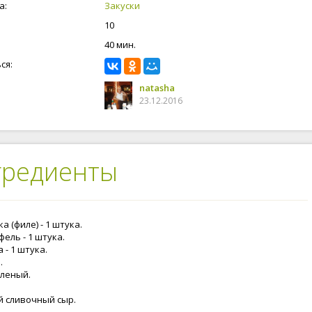
а:
Закуски
10
40 мин.
ся:
natasha
23.12.2016
гредиенты
а (филе) - 1 штука.
ель - 1 штука.
 - 1 штука.
.
еленый.
.
й сливочный сыр.