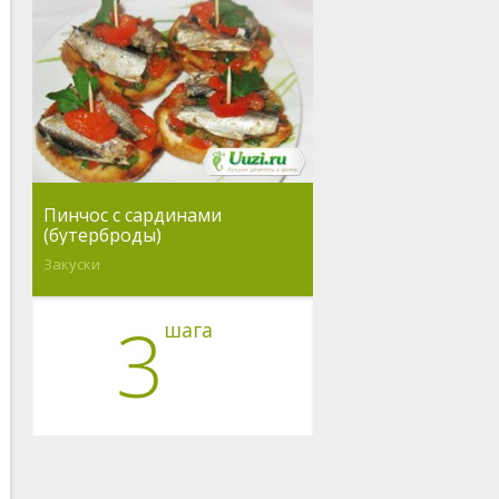
Пинчос с сардинами
(бутерброды)
Закуски
3
шага