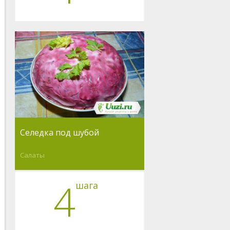
Селедка под шубой
Салаты
4
шага