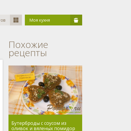
тов
Моя кухня
Похожие
рецепты
Бутерброды с соусом из
оливок и вяленых помидор