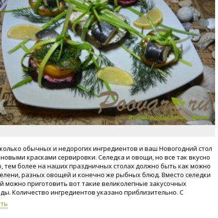
сколько обычных и недорогих ингредиентов и ваш Новогодний стол
 новыми красками сервировки. Селедка и овощи, но все так вкусно
о, тем более на наших праздничных столах должно быть как можно
елени, разных овощей и конечно же рыбных блюд. Вместо селедки
й можно приготовить вот такие великолепные закусочных
ды. Количество ингредиентов указано приблизительно. С
щим Новым годом! Любви!
уть