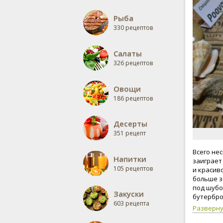
Рыба
330 рецептов
Салаты
326 рецептов
Овощи
186 рецептов
Десерты
351 рецепт
Всего не
Напитки
заиграет
105 рецептов
и красив
больше з
под шубо
Закуски
бутербро
603 рецепта
Наступаю
Разверн