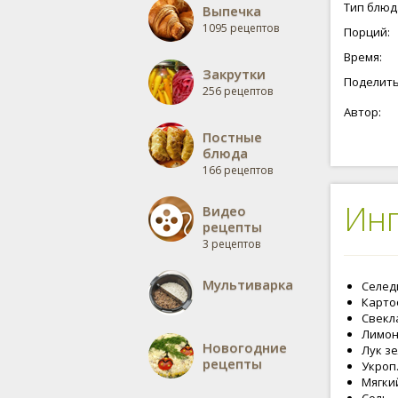
Тип блюд
Выпечка
1095 рецептов
Порций:
Время:
Закрутки
Поделить
256 рецептов
Автор:
Постные
блюда
166 рецептов
Ин
Видео
рецепты
3 рецептов
Мультиварка
Селедк
Картоф
Свекла
Лимон
Новогодние
Лук з
рецепты
Укроп
Мягки