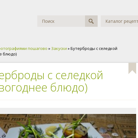
Каталог рецеп
фотографиями пошагово
»
Закуски
» Бутерброды с селедкой
е блюдо)
ерброды с селедкой
вогоднее блюдо)