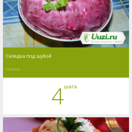
Селедка под шубой
Салаты
4
шага