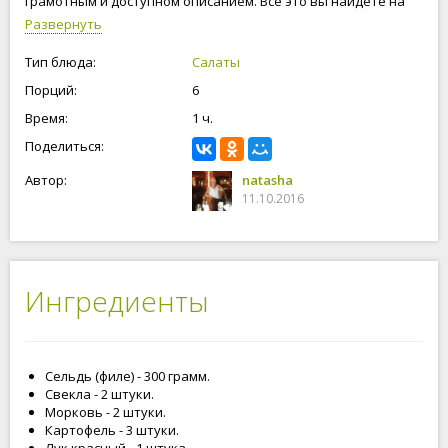
грамотным и доступном описанием. Все это вы найдете на
нашем сайте. Готовим с вами "Селедку под шубой"
Развернуть
Классический рецепт прилагается.
Тип блюда:
Салаты
Порций:
6
Время:
1 ч.
Поделиться:
Автор:
natasha
11.10.2016
Ингредиенты
Сельдь (филе) - 300 грамм.
Свекла - 2 штуки.
Морковь - 2 штуки.
Картофель - 3 штуки.