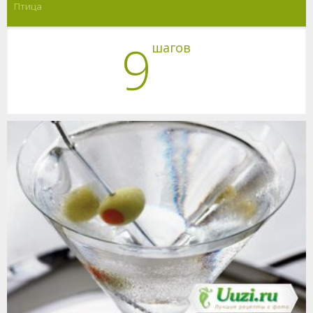
Птица
9
шагов