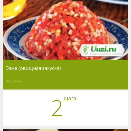
Эзме (овощная закуска)
Закуски
2
шага