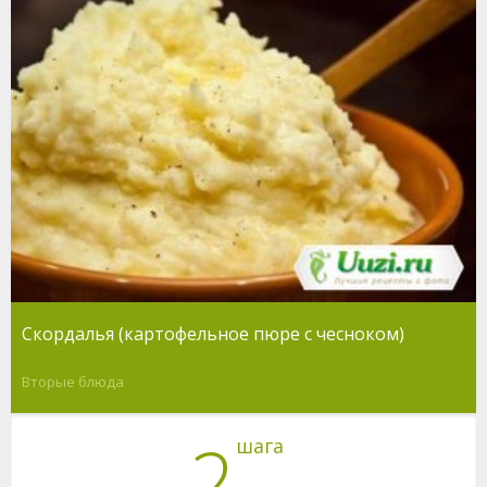
Скордалья (картофельное пюре с чесноком)
Вторые блюда
2
шага