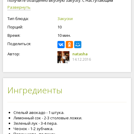
получите обалденно вкусную закуску. С Наступающим
Новым годом!
Развернуть
Тип блюда:
Закуски
Порций:
10
Время:
10 мин.
Поделиться:
Автор:
natasha
14.12.2016
Ингредиенты
Спелый авокадо - 1 штука.
Лимонный сок - 2-3 столовые ложки.
Зеленый лук - 3-4 пера.
Чеснок - 1-2 зубчика.