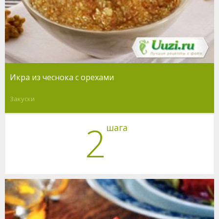
Икра из чеснока с орехами
Закуски
2
шага