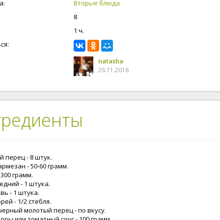
а:
Вторые блюда
8
1 ч.
ся:
natasha
26.11.2016
гредиенты
 перец - 8 штук.
рмезан - 50-60 грамм.
 300 грамм.
едний - 1 штука.
ь - 1 штука.
рей - 1/2 стебля.
черный молотый перец - по вкусу.
оры или томатный соус - 100 грамм.