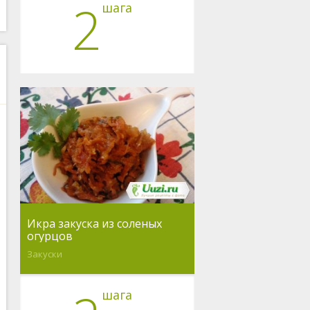
2
шага
Икра закуска из соленых
огурцов
Закуски
шага