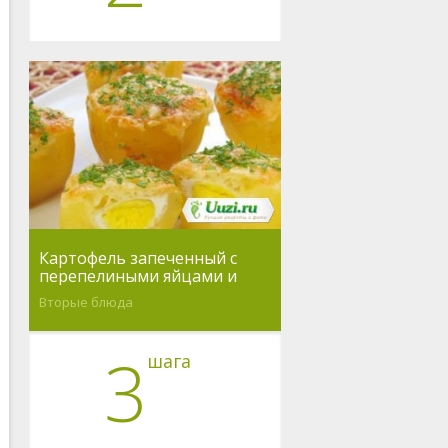
Картофель запеченный с
перепелиными яйцами и
сыром
Вторые блюда
3
шага