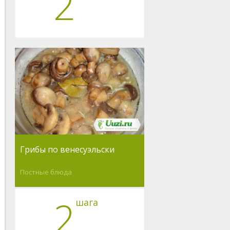
2
Грибы по венесуэльски
Постные блюда
2
шага