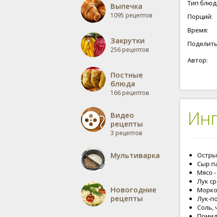
Тип блюд
Выпечка
1095 рецептов
Порций:
Время:
Закрутки
Поделить
256 рецептов
Автор:
Постные
блюда
166 рецептов
Ин
Видео
рецепты
3 рецептов
Мультиварка
Острый
Сыр па
Мясо -
Лук ср
Новогодние
Морков
рецепты
Лук-по
Соль, 
Помид