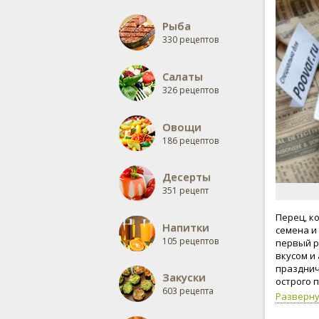
Рыба
330 рецептов
Салаты
326 рецептов
Овощи
186 рецептов
Десерты
351 рецепт
Перец, ко
Напитки
семена и
105 рецептов
первый р
вкусом и
празднич
Закуски
острого 
603 рецепта
Разверн