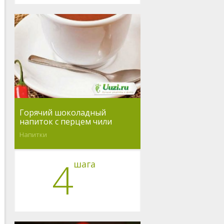
Горячий шоколадный
напиток с перцем чили
Напитки
4
шага