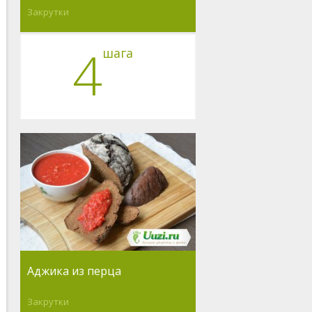
Закрутки
4
шага
Аджика из перца
Закрутки