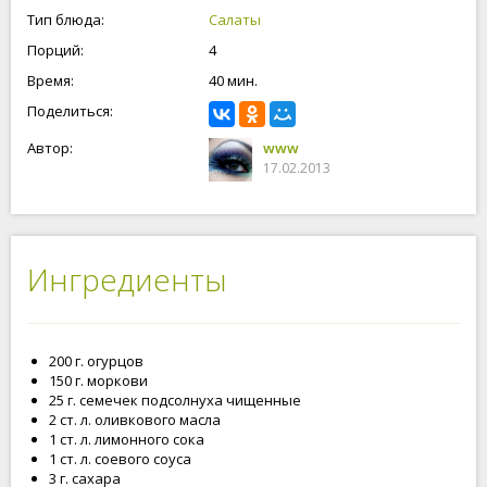
Приятного аппетита.
Тип блюда:
Салаты
Порций:
4
Время:
40 мин.
Поделиться:
Автор:
www
17.02.2013
Ингредиенты
200 г. огурцов
150 г. моркови
25 г. семечек подсолнуха чищенные
2 ст. л. оливкового масла
1 ст. л. лимонного сока
1 ст. л. соевого соуса
3 г. сахара