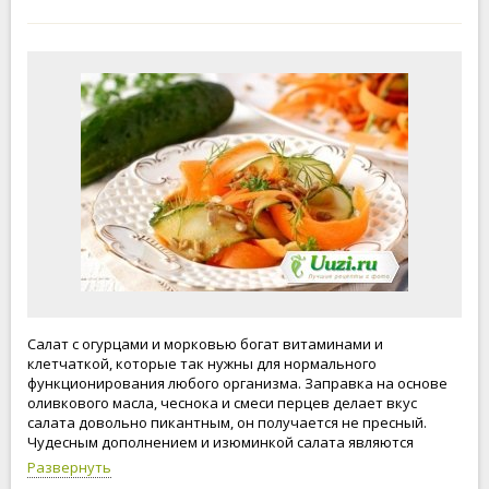
Салат с огурцами и морковью богат витаминами и
клетчаткой, которые так нужны для нормального
функционирования любого организма. Заправка на основе
оливкового масла, чеснока и смеси перцев делает вкус
салата довольно пикантным, он получается не пресный.
Чудесным дополнением и изюминкой салата являются
семечки подсолнуха. Прогретые на раскалённой сковороде,
Развернуть
они в полной мере отдают салату весь свой вкус и аромат.