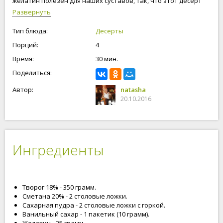
желатин полезен для наших суставов, так, что этот десерт
очень полезный так как приготовлен из творога, желатина и
Развернуть
ягод.
Тип блюда:
Десерты
Порций:
4
Время:
30 мин.
Поделиться:
Автор:
natasha
20.10.2016
Ингредиенты
Творог 18% - 350 грамм.
Сметана 20% - 2 столовые ложки.
Сахарная пудра - 2 столовые ложки с горкой.
Ванильный сахар - 1 пакетик (10 грамм).