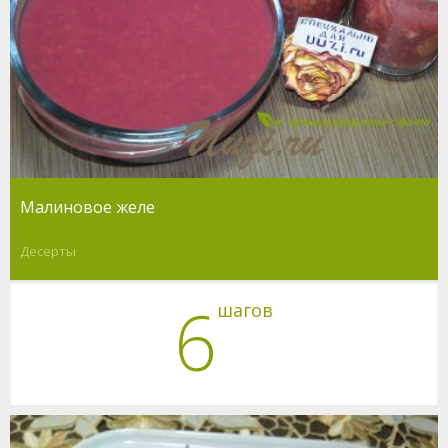
Малиновое желе
Десерты
6
шагов