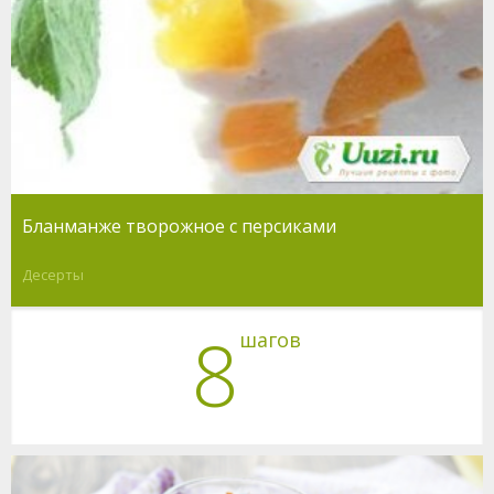
Бланманже творожное с персиками
Десерты
8
шагов