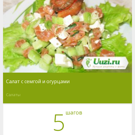
Салат с семгой и огурцами
Салаты
5
шагов