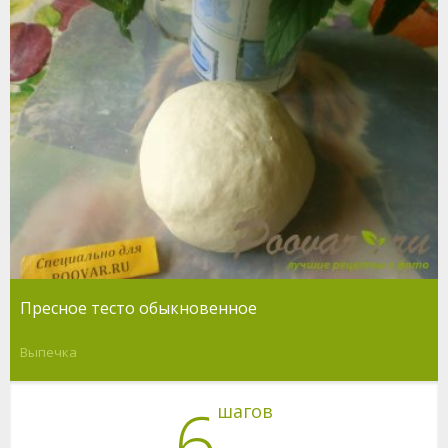
Пресное тесто обыкновенное
Выпечка
6
шагов