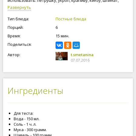
использовать: петрушку, укроп, крапиву, кинзу, шпинат,
щавель, любисток, мяту, базилик и т.д.
Развернуть
Тип блюда:
Постные блюда
Порций:
6
Время:
15 мин.
Поделиться:
Автор:
t.smetanina
07.07.2016
Ингредиенты
Для теста:
Вода - 150 мл.
Соль - 1 ч. л.
Мука - 300 грамм.
Щавель - 100 грамм.