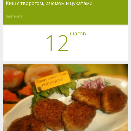
Киш с творогом, изюмом и цукатами
Выпечка
12
шагов