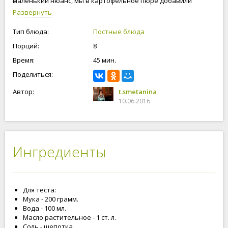
маленький нюанс, мы в картофельное пюре добавили
яичный желток, если вы будете готовить это блюдо во время
Развернуть
поста, тогда вместо желтка возьмите картофельный или
кукурузный крахмал, достаточно будет 1 столовой ложки
Тип блюда:
Постные блюда
крахмала.
Порций:
8
Время:
45 мин.
Поделиться:
Автор:
t.smetanina
10.06.2016
Ингредиенты
Для теста:
Мука - 200 грамм.
Вода - 100 мл.
Масло растительное - 1 ст. л.
Соль - щепотка.