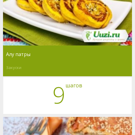
Алу патры
Закуски
9
шагов