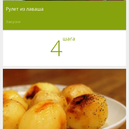
Рулет из лаваша
Закуски
4
шага