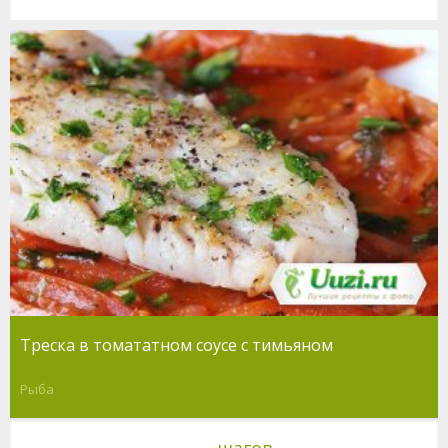
Треска в томататном соусе с тимьяном
Рыба
шагов