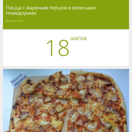
Пицца с жареным перцем и вялеными
помидорами
Выпечка
18
шагов