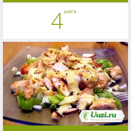
4
шага