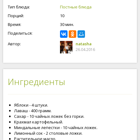
что с этим блюдом справиться даже начинающий кулинар.
Тип блюда:
Постные блюда
Готовьте вместе с нами, будьте счастливы и любимы!
Порций:
10
Время:
30 мин.
Поделиться:
Автор:
natasha
26.04.2016
Ингредиенты
Яблоки - 4 штуки.
Лаваш - 400 грамм.
Сахар - 10 чайных ложек без горки.
Крахмал картофельный.
Миндальные лепестки - 10 чайных ложек.
Лимонный сок - 2 столовые ложки.
Растительное масло.