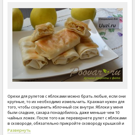
Орехи для рулетов с яблоками можно брать любые, если они
крупные, то их необходимо измельчить. Крахмал нужен для
того, чтобы сохранить яблочный сок внутри. Яблоки у меня
были сладкие, сахара понадобилось даже меньше чем 10
чайных ложек. После того как перевернете рулет с яблоками
в сковороде, обязательно прикройте сковороду крышкой и
обжаривайте на небольшом огне, чтобы яблоки стали
Развернуть
мягкие. Рецепт "рулет с яблоками" очень простой, я думаю,