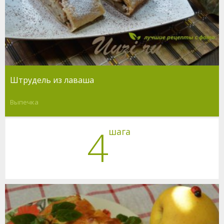
Штрудель из лаваша
Выпечка
4
шага