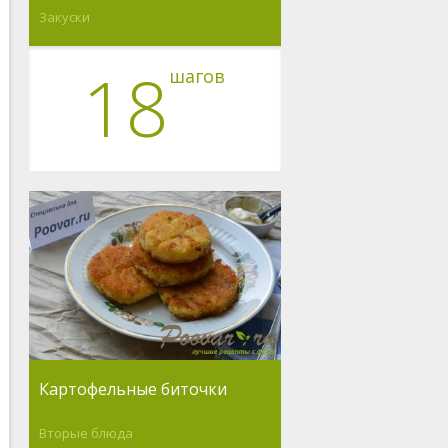
Закуски
18
шагов
Картофельные биточки
Вторые блюда