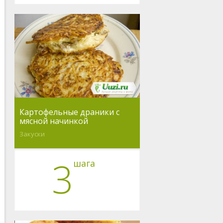
Картофельные драники с
мясной начинкой
Закуски
3
шага