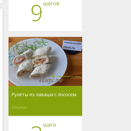
9
шагов
Рулеты из лаваша с лососем
Закуски
шага