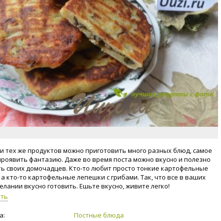
 и тех же продуктов можно приготовить много разных блюд, самое
проявить фантазию. Даже во время поста можно вкусно и полезно
ь своих домочадцев. Кто-то любит просто тонкие картофельные
 а кто-то картофельные лепешки с грибами. Так, что все в ваших
елании вкусно готовить. Ешьте вкусно, живите легко!
уть
а:
Постные блюда