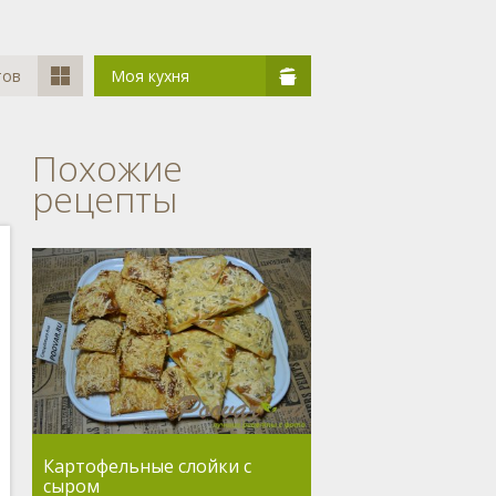
тов
Моя кухня
Похожие
рецепты
Картофельные слойки с
сыром