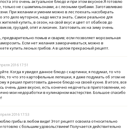
 поста это очень актуальное блюдо и при этом вкусное.Я готовлю
, только не с шампиньонами, а с лесными грибами. Заготавливаю
сени. При желании и умении можно в лес поехать насобирать
но это дело муторное, надо места знать. Самое реальное для
 жителей купить, в сезон, на свой вкус и цвет от обабков до
виков, груздей, опят и лисичек. Заготовить их на зиму очень
, предварительно помыв и сварив; если позволяет морозильная
заморозить. Если нет желания заморачиваться, можно в
кете купить лесных грибов. А в целом прекрасный рецепт.
апреля 2016 17:51
йте. Когда я увидел данное блюдо с картинки, я подумал, то что
. Но, то что это картофельные лепешки, я даже подумать об этом не
ому я решил приготовить данное блюдо на своей кухне. В итоге, все
сь очень даже вкусно, есть конечно недочеты в приготовлении, но
лично мои недоработки в кулинарном мастерстве. Большое спасибо
т!
 апреля 2016 17:53
люблю грибы в любом виде! Этот рецепт освоила относительно
и готовлю с большим удовольствием! Получается действительно