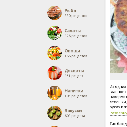
Рыба
330 рецептов
Салаты
326 рецептов
Овощи
186 рецептов
Десерты
351 рецепт
Из одних
Напитки
главное 
105 рецептов
накормит
лепешки,
руках и ж
Закуски
Разверн
603 рецепта
Тип блюд