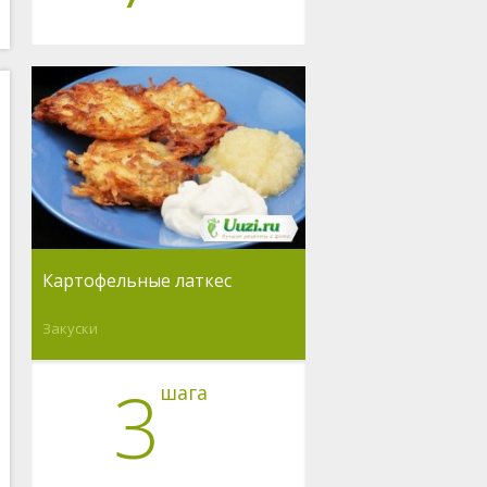
Картофельные латкес
Закуски
3
шага