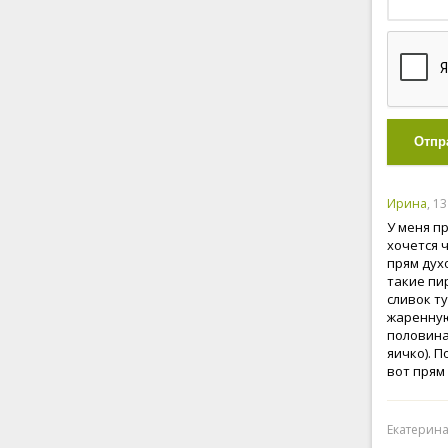
Отпр
Ирина
, 1
У меня п
хочется ч
прям дух
такие пи
сливок т
жаренную
половина
яичко). 
вот прям
Екатерина