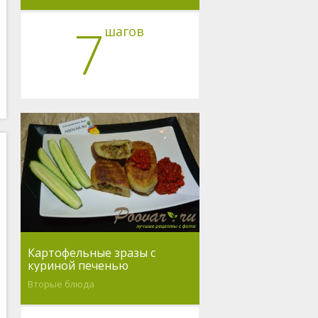
7
шагов
Картофельные зразы с
куриной печенью
Вторые блюда