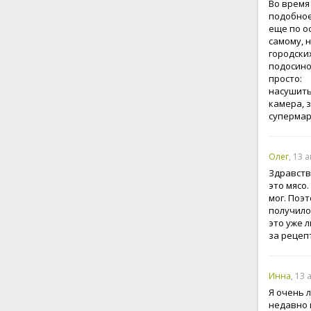
Во время
подобное
еще по о
самому, 
городских
подосино
просто:
насушить
камера, 
супермар
Олег
, 13 
Здравству
это мясо
мог. Поэт
получило
это уже 
за рецеп
Инна
, 13
Я очень 
недавно 