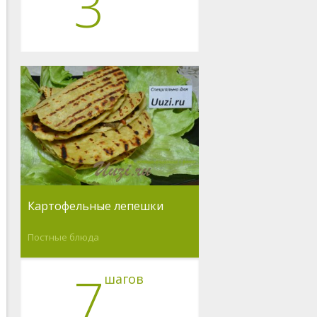
3
Картофельные лепешки
Постные блюда
7
шагов