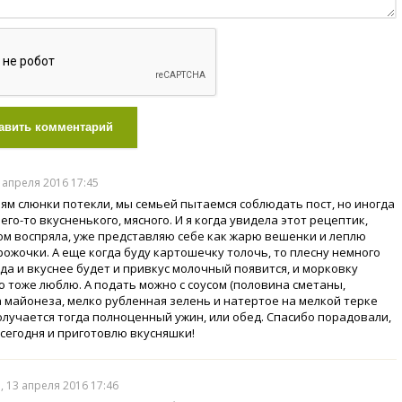
авить комментарий
3 апреля 2016 17:45
рям слюнки потекли, мы семьей пытаемся соблюдать пост, но иногда
его-то вкусненького, мясного. И я когда увидела этот рецептик,
ом воспряла, уже представляю себе как жарю вешенки и леплю
рожочки. А еще когда буду картошечку толочь, то плесну немного
уда и вкуснее будет и привкус молочный появится, и морковку
 тоже люблю. А подать можно с соусом (половина сметаны,
 майонеза, мелко рубленная зелень и натертое на мелкой терке
Получается тогда полноценный ужин, или обед. Спасибо порадовали,
 сегодня и приготовлю вкусняшки!
, 13 апреля 2016 17:46