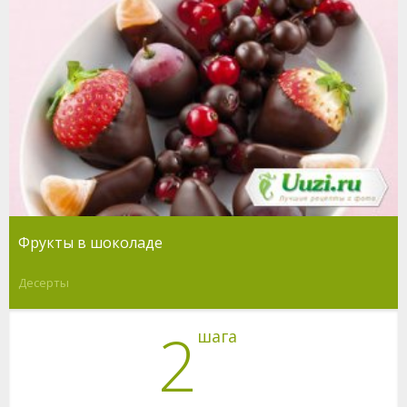
Фрукты в шоколаде
Десерты
2
шага