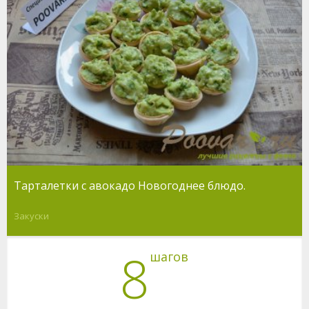
Тарталетки с авокадо Новогоднее блюдо.
Закуски
8
шагов