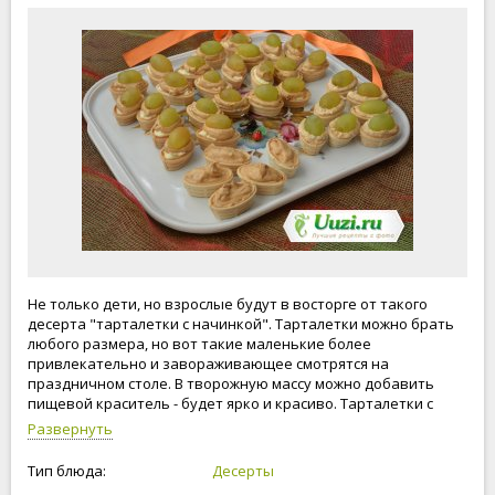
Не только дети, но взрослые будут в восторге от такого
десерта "тарталетки с начинкой". Тарталетки можно брать
любого размера, но вот такие маленькие более
привлекательно и завораживающее смотрятся на
праздничном столе. В творожную массу можно добавить
пищевой краситель - будет ярко и красиво. Тарталетки с
начинкой у меня разлетелись очень быстро, так как они не
Развернуть
только красиво смотрелись на столе, но и получились
божественно вкусные.
Тип блюда:
Десерты