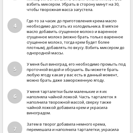
взбить миксером. Убрать в сторону минут на 30,
чтобы творожная масса загустела.
Где-то за часик до приготовления крема масло
4
необходимо достать из холодильника. В мягкое
масло добавить сгущенное молоко и варенное
сгущенное молоко (можно брать только варенное
сгущенное молоко, тогда крем будет более
плотным), добавлять по вкусу. Взбить миксером до
однородной массы.
У меня был виноград, его необходимо промыть под
5
проточной водой и обсушить. Вы можете брать
любую ягоду какая у вас есть в данный момент,
можно брать даже замороженную ягоду.
У меня тарталетки были маленькие и я их
6
наполняла чайной ложкой. Часть тарталеток я
наполнила творожной массой, сверху также
чайной ложкой добавила крем и украсила
виноградом.
Затем в творог добавила немного крема,
7
перемешала и наполнила тарталетки, украсила