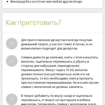
Виноград без косточек или любая другая ягода.
Как приготовить?
Для приготовления десертов я всегда покупаю
1
домашний творог, у нас его томят в печах, и он
великолепно подходит для десертов.
Сливки довести до кипения, снять с огня и всыпать
2
желатин, тщательно перемешать и убрать в
сторону для набухания, периодически
перемешивать. Минут через 15-20, желатин
должен полностью раствориться, если это не
произошло, то его необходимо слегка прогреть
при постоянном перемешивании. Не в коем случае
сливки с желатином не должны закипеть.
В творог добавить по вкусу сахар и тщательно
3
перемешать, я творог не протирала и взбила
миксером. Затем влить сливки с желатином, и все