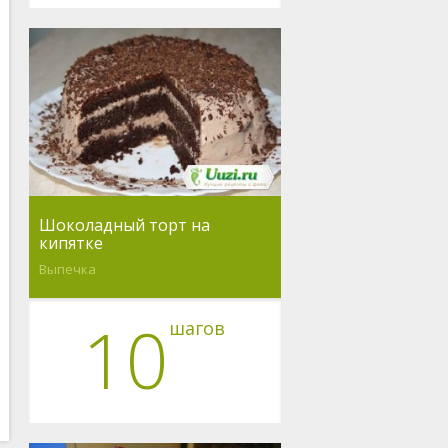
Шоколадный торт на
кипятке
Выпечка
10
шагов