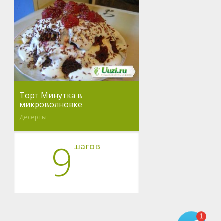
Торт Минутка в
микроволновке
Десерты
9
шагов
1