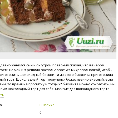
едавно женился сын и он утром позвонил сказал, что вечером
 гости на чай и я решила воспользоваться микроволновкой, чтобы
риготовить шоколадный бисквит и из этого бисквита приготовила
ый торт. Шоколадный торт получился божественно вкусный, если
ени, то время на пропитку и "отдых" бисквита можно сократить, мы
овим шоколадный торт для себя. Бисквит для шоколадного торта
 будем в микроволновке. Это количество ингредиентов
уть
но на мою форму для выпекания в микроволновке. Размер формы -
0 мм, высота 6,5 см. Время выпечки бисквита 6 минут, при
а:
Выпечка
 микроволновки 850 W. Бисквит получается великолепный.
6