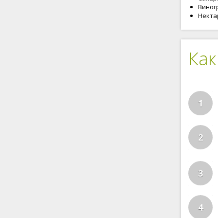
Виногр
Нектар
Как
1
2
3
4