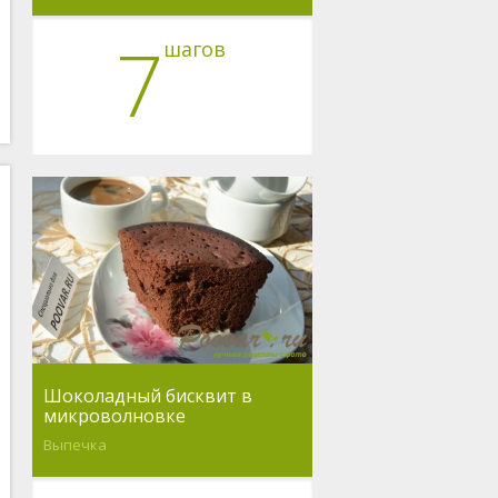
7
шагов
Шоколадный бисквит в
микроволновке
Выпечка