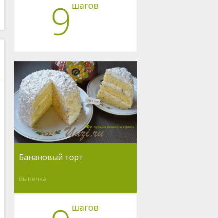
9
шагов
Банановый торт
Выпечка
шагов