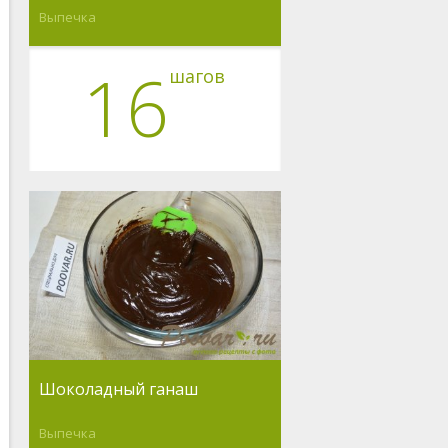
Выпечка
16
шагов
Шоколадный ганаш
Выпечка