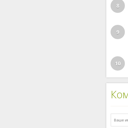
8
9
10
Ко