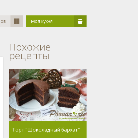
тов
Моя кухня
Похожие
рецепты
Торт "Шоколадный бархат"