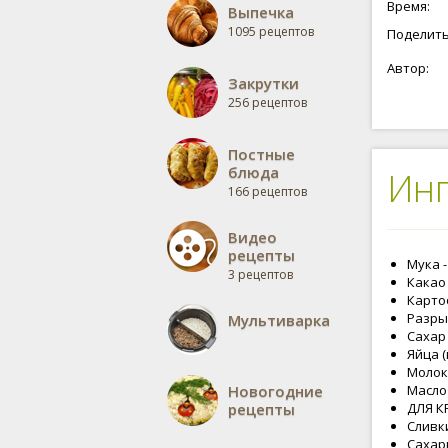
Время:
Выпечка
1095 рецептов
Поделить
Автор:
Закрутки
256 рецептов
Постные
блюда
Ин
166 рецептов
Видео
рецепты
Мука -
3 рецептов
Какао 
Картоф
Разрых
Мультиварка
Сахар 
Яйца (
Молоко
Новогодние
Масло
рецепты
ДЛЯ К
Сливки
Сахарн