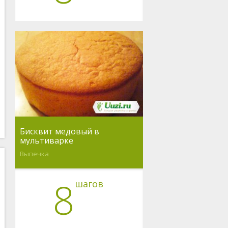
Бисквит медовый в
мультиварке
Выпечка
8
шагов