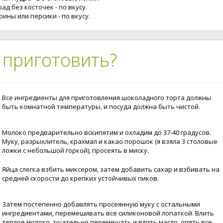
ад без косточек - по вкусу.
ины или персики - по вкусу.
 приготовить?
Все ингредиенты для приготовления шоколадного торта должны
быть комнатной температуры, и посуда должна быть чистой.
Молоко предварительно вскипятим и охладим до 37-40 градусов.
Муку, разрыхлитель, крахмал и какао порошок (я взяла 3 столовые
ложки с небольшой горкой), просеять в миску.
Яйца слегка взбить миксером, затем добавить сахар и взбивать на
средней скорости до крепких устойчивых пиков.
Затем постепенно добавлять просеянную муку с остальными
ингредиентами, перемешивать все силиконовой лопаткой. Влить
теплое молоко, тщательно перемешать и влить масло, опять все