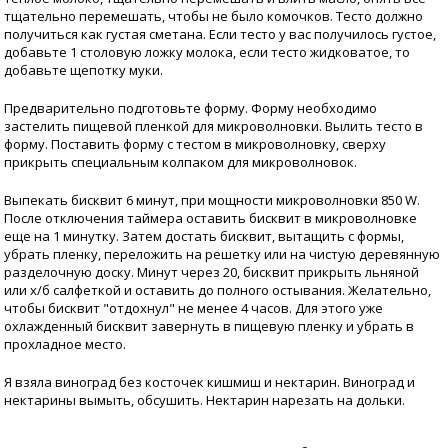
тщательно перемешать, чтобы не было комочков. Тесто должно
получиться как густая сметана. Если тесто у вас получилось густое,
добавьте 1 столовую ложку молока, если тесто жидковатое, то
добавьте щепотку муки.
Предварительно подготовьте форму. Форму необходимо
застелить пищевой пленкой для микроволновки. Вылить тесто в
форму. Поставить форму с тестом в микроволновку, сверху
прикрыть специальным колпаком для микроволновок.
Выпекать бисквит 6 минут, при мощности микроволновки 850 W.
После отключения таймера оставить бисквит в микроволновке
еще на 1 минутку. Затем достать бисквит, вытащить с формы,
убрать пленку, переложить на решетку или на чистую деревянную
разделочную доску. Минут через 20, бисквит прикрыть льняной
или х/б салфеткой и оставить до полного остывания. Желательно,
чтобы бисквит "отдохнул" не менее 4 часов. Для этого уже
охлажденный бисквит завернуть в пищевую пленку и убрать в
прохладное место.
Я взяла виноград без косточек кишмиш и нектарин. Виноград и
нектарины вымыть, обсушить. Нектарин нарезать на дольки.