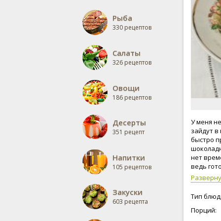
Рыба
330 рецептов
Салаты
326 рецептов
Овощи
186 рецептов
Десерты
У меня н
зайдут в
351 рецепт
быстро п
шоколадн
Напитки
нет врем
ведь гот
105 рецептов
выпекать
Разверн
рассчита
Закуски
диаметр 2
Тип блюд
603 рецепта
мощности
Порций: