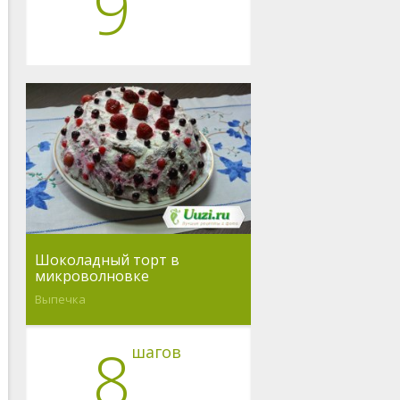
9
Шоколадный торт в
микроволновке
Выпечка
8
шагов