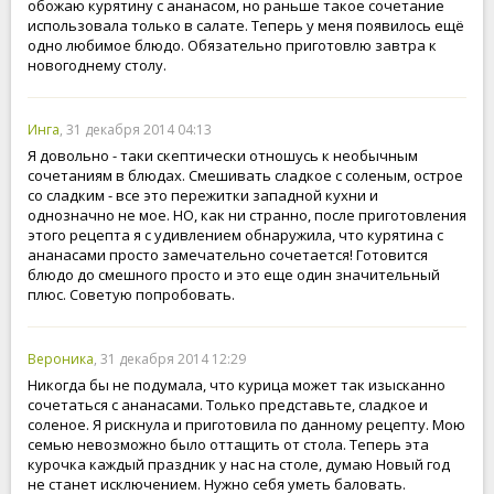
обожаю курятину с ананасом, но раньше такое сочетание
использовала только в салате. Теперь у меня появилось ещё
одно любимое блюдо. Обязательно приготовлю завтра к
новогоднему столу.
Инга
, 31 декабря 2014 04:13
Я довольно - таки скептически отношусь к необычным
сочетаниям в блюдах. Смешивать сладкое с соленым, острое
со сладким - все это пережитки западной кухни и
однозначно не мое. НО, как ни странно, после приготовления
этого рецепта я с удивлением обнаружила, что курятина с
ананасами просто замечательно сочетается! Готовится
блюдо до смешного просто и это еще один значительный
плюс. Советую попробовать.
Вероника
, 31 декабря 2014 12:29
Никогда бы не подумала, что курица может так изысканно
сочетаться с ананасами. Только представьте, сладкое и
соленое. Я рискнула и приготовила по данному рецепту. Мою
семью невозможно было оттащить от стола. Теперь эта
курочка каждый праздник у нас на столе, думаю Новый год
не станет исключением. Нужно себя уметь баловать.