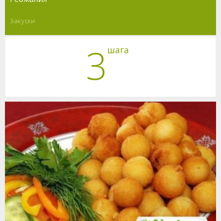
Закуски
3
шага