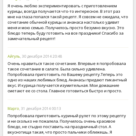
Я очень люблю экспериментировать с приготовлением
курицы, всегда получается что-то интересное. В этот раз
мне на глаза попался такой рецепт. Я совсем не ожидала, что
сочетание обычной курицы и ананаса настолько удивит
меня и мою семью. Получилось просто безумно вкусно. Это
блюдо теперь буду готовить на все праздники! Спасибо за
замечательный рецепт!
Айгуль
, 30 декабря 2014 20:48
Очень нравиться такое сочетание. Впервые я попробовала
такое сочетание в салате. Была сильно удивлена.
Попробовала приготовить по Вашему рецепту.Теперь это
одно из наших любимых блюд. Ананасы придают пикантный
вкус. И курица получается изумительная. Мои домашние
сметают ее со стола. Главное готовиться быстро и просто.
Марго
, 31 декабря 2014 00:13
Попробовала приготовить куриный рулет по этому рецепту
и ни сколько не пожалела. Получилось очень красивое
блюдо, не стыдно поставить на праздничный стол. А
вкуснотища такая, что просто пальчики оближешь. Я