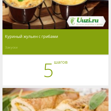
Куриный жульен с грибами
Закуски
5
шагов