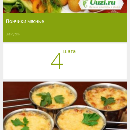
Пончики мясные
Закуски
4
шага