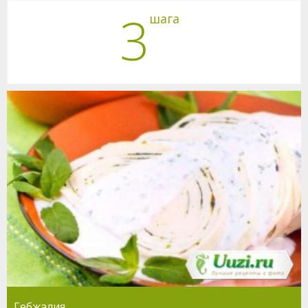
3
шага
Гебжалия