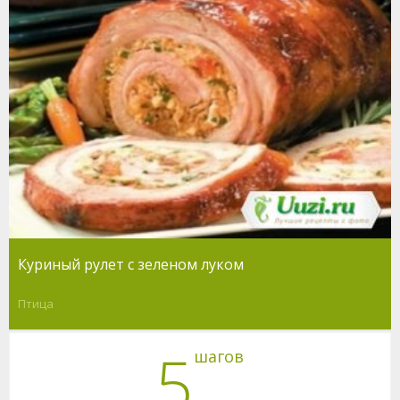
Куриный рулет с зеленом луком
Птица
5
шагов