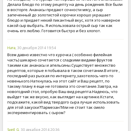
Делала блюдо по этому рецепту на день рождения. Все были
в восторге. Ананасы предают сочности мясу, а сыр
запеченный до золотистой корочки хорошо украшает
блюдо и придает некий пикантный вкус, хотя это наверное
какой сыр выбрать. Я использовала острый сыр так как
очень его люблю. Готовится быстро и без хлопот.
Ната
, 30 декабря 2014 19:54
Всем давно известно что курочка ( особенно филейная
часть) шикарно сочетается с сладкими видами фруктов
такими как ананасы и апельсины.Существует множество
рецептов, которые я побывала в таком сочетании.В итоге ,
последний раз рыская по интернету,захотелось чего-то
новенького.Наткнулась на этот сайт и Ваш рецепт, по
такому плану я еще не готовила это сочетание.Завтра, на
новогодний стол, опробую Ваш вид рецепта.Надеюсь, что
выйдет так же вкусно, как выглядит на картинке.Кстати,
подскажите, какой вид твердого сыра лучше использовать
для этой закуски?Пармезан?Или не стоит так смело
эксперементировать с сыром?
Svetl_G
, 30 декабря 2014 20:36