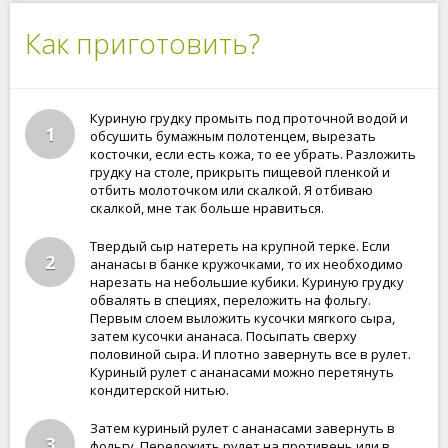
Как приготовить?
Куриную грудку промыть под проточной водой и
1
обсушить бумажным полотенцем, вырезать
косточки, если есть кожа, то ее убрать. Разложить
грудку на столе, прикрыть пищевой пленкой и
отбить молоточком или скалкой. Я отбиваю
скалкой, мне так больше нравиться.
Твердый сыр натереть на крупной терке. Если
2
ананасы в банке кружочками, то их необходимо
нарезать на небольшие кубики. Куриную грудку
обвалять в специях, переложить на фольгу.
Первым слоем выложить кусочки мягкого сыра,
затем кусочки ананаса. Посыпать сверху
половиной сыра. И плотно завернуть все в рулет.
Куриный рулет с ананасами можно перетянуть
кондитерской нитью.
Затем куриный рулет с ананасами завернуть в
3
фольгу. Переложить рулет на противень или в