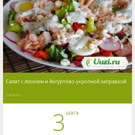
Салат с лососем и йогуртово-укропной заправкой
Салаты
3
шага