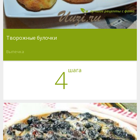
Творожные булочки
Выпечка
4
шага