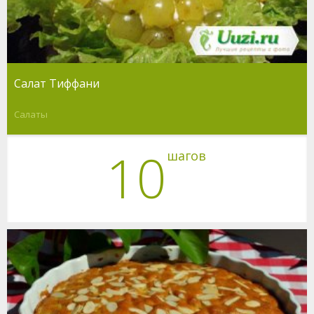
Салат Тиффани
Салаты
10
шагов