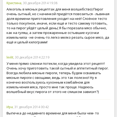
Кристина
, 30 декабря 2014 19:38
Алкоголь в мясных рецептах для меня волшебство) Пирог
очень сытный, но с начинкой придётся повозиться - львиная
доля времени приготовления уходит на неё! Слоёное тесто
только покупное, иначе, если ещё и тесто самому готовить,
то на пирог уйдёт целый день( Я бы порезала мясо обычно,
как на гуляш, а затем прожаренные остывшие кусочки
измельчила - не очень-то легко мелко резать сырое мясо, да
ещё и целый килограмм!
levlit
, 30 декабря 2014 22:19
У меня прямо слюнки потекли, когда увидела этот рецепт!
Очень хочу приготовить такой сытный и аппетитный пирог.
Всегда любила мясные пироги, теперь будем осваивать
мясные пироги с овощами, ведь это так полезно! Ну я
конечно воспользуюсь кухонным комбайном для
измельчения мяса, просто мне так проще. Надеюсь
волшебный вкус пирога от этого не слишком зависит?)
Ира
, 31 декабря 2014 00:42
Выпечка до недавнего времени для меня была чем- то