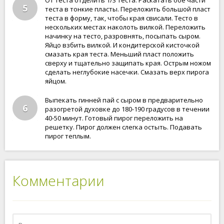
От теста отделить 1/3 теста. Раскатать обе части
5
теста в тонкие пласты. Переложить большой пласт
теста в форму, так, чтобы края свисали. Тесто в
нескольких местах наколоть вилкой. Переложить
начинку на тесто, разровнять, посыпать сыром.
Яйцо взбить вилкой. И кондитерской кисточкой
смазать края теста. Меньший пласт положить
сверху и тщательно защипать края. Острым ножом
сделать неглубокие насечки. Смазать верх пирога
яйцом.
Выпекать гинней пай с сыром в предварительно
6
разогретой духовке до 180-190 градусов в течении
40-50 минут. Готовый пирог переложить на
решетку. Пирог должен слегка остыть. Подавать
пирог теплым.
Комментарии