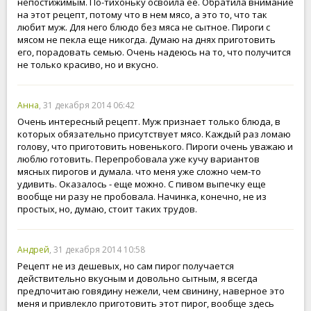
непостижимым. По-тихоньку освоила ее. Обратила внимание
на этот рецепт, потому что в нем мясо, а это то, что так
любит муж. Для него блюдо без мяса не сытное. Пироги с
мясом не пекла еще никогда. Думаю на днях приготовить
его, порадовать семью. Очень надеюсь на то, что получится
не только красиво, но и вкусно.
Анна
, 31 декабря 2014 06:42
Очень интересный рецепт. Муж признает только блюда, в
которых обязательно присутствует мясо. Каждый раз ломаю
голову, что приготовить новенького. Пироги очень уважаю и
люблю готовить. Перепробовала уже кучу вариантов
мясных пирогов и думала. что меня уже сложно чем-то
удивить. Оказалось - еще можно. С пивом выпечку еще
вообще ни разу не пробовала. Начинка, конечно, не из
простых, но, думаю, стоит таких трудов.
Андрей
, 31 декабря 2014 10:58
Рецепт не из дешевых, но сам пирог получается
действительно вкусным и довольно сытным, я всегда
предпочитаю говядину нежели, чем свинину, наверное это
меня и привлекло приготовить этот пирог, вообще здесь