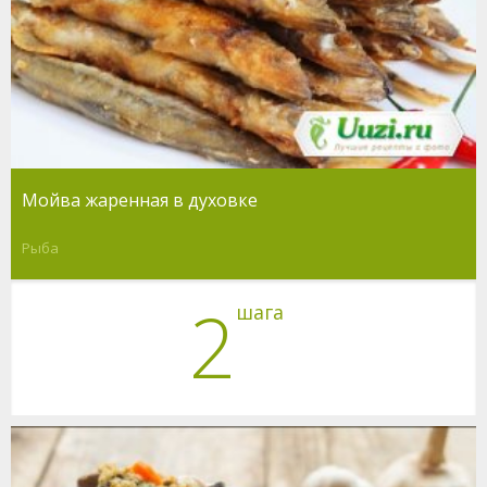
Мойва жаренная в духовке
Рыба
2
шага