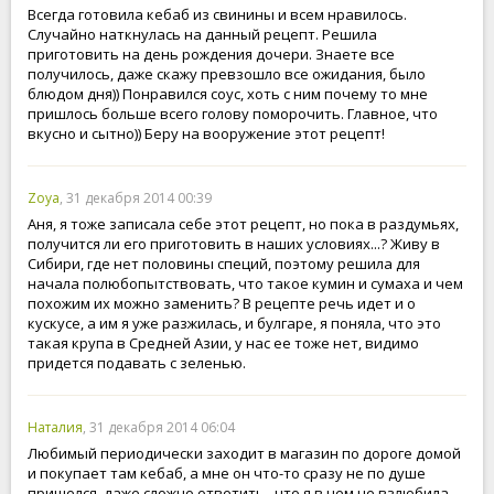
Всегда готовила кебаб из свинины и всем нравилось.
Случайно наткнулась на данный рецепт. Решила
приготовить на день рождения дочери. Знаете все
получилось, даже скажу превзошло все ожидания, было
блюдом дня)) Понравился соус, хоть с ним почему то мне
пришлось больше всего голову поморочить. Главное, что
вкусно и сытно)) Беру на вооружение этот рецепт!
Zoya
, 31 декабря 2014 00:39
Аня, я тоже записала себе этот рецепт, но пока в раздумьях,
получится ли его приготовить в наших условиях...? Живу в
Сибири, где нет половины специй, поэтому решила для
начала полюбопытствовать, что такое кумин и сумаха и чем
похожим их можно заменить? В рецепте речь идет и о
кускусе, а им я уже разжилась, и булгаре, я поняла, что это
такая крупа в Средней Азии, у нас ее тоже нет, видимо
придется подавать с зеленью.
Наталия
, 31 декабря 2014 06:04
Любимый периодически заходит в магазин по дороге домой
и покупает там кебаб, а мне он что-то сразу не по душе
пришелся, даже сложно ответить , что я в нем не взлюбила,