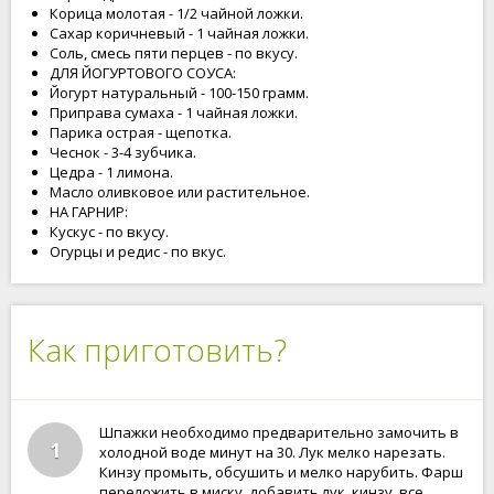
Корица молотая - 1/2 чайной ложки.
Сахар коричневый - 1 чайная ложки.
Соль, смесь пяти перцев - по вкусу.
ДЛЯ ЙОГУРТОВОГО СОУСА:
Йогурт натуральный - 100-150 грамм.
Приправа сумаха - 1 чайная ложки.
Парика острая - щепотка.
Чеснок - 3-4 зубчика.
Цедра - 1 лимона.
Масло оливковое или растительное.
НА ГАРНИР:
Кускус - по вкусу.
Огурцы и редис - по вкус.
Как приготовить?
Шпажки необходимо предварительно замочить в
1
холодной воде минут на 30. Лук мелко нарезать.
Кинзу промыть, обсушить и мелко нарубить. Фарш
переложить в миску, добавить лук, кинзу, все