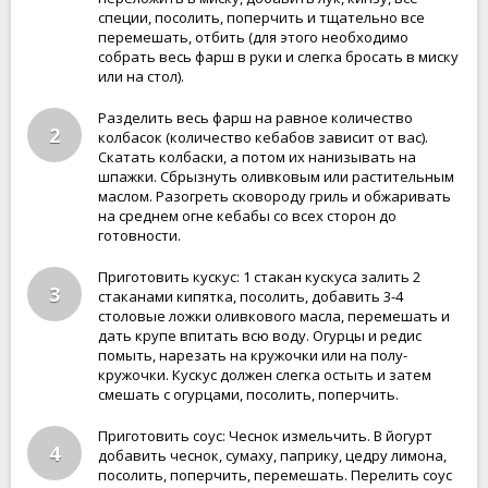
специи, посолить, поперчить и тщательно все
перемешать, отбить (для этого необходимо
собрать весь фарш в руки и слегка бросать в миску
или на стол).
Разделить весь фарш на равное количество
2
колбасок (количество кебабов зависит от вас).
Скатать колбаски, а потом их нанизывать на
шпажки. Сбрызнуть оливковым или растительным
маслом. Разогреть сковороду гриль и обжаривать
на среднем огне кебабы со всех сторон до
готовности.
Приготовить кускус: 1 стакан кускуса залить 2
3
стаканами кипятка, посолить, добавить 3-4
столовые ложки оливкового масла, перемешать и
дать крупе впитать всю воду. Огурцы и редис
помыть, нарезать на кружочки или на полу-
кружочки. Кускус должен слегка остыть и затем
смешать с огурцами, посолить, поперчить.
Приготовить соус: Чеснок измельчить. В йогурт
4
добавить чеснок, сумаху, паприку, цедру лимона,
посолить, поперчить, перемешать. Перелить соус