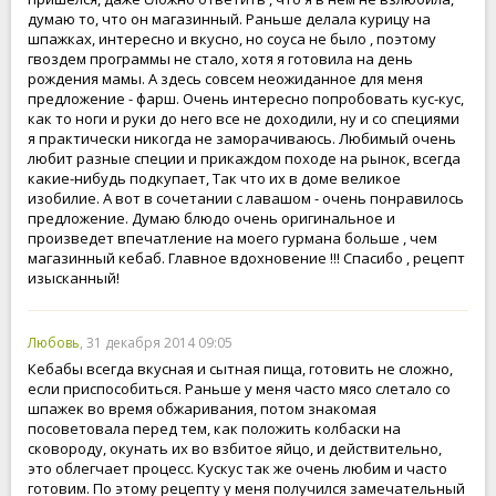
думаю то, что он магазинный. Раньше делала курицу на
шпажках, интересно и вкусно, но соуса не было , поэтому
гвоздем программы не стало, хотя я готовила на день
рождения мамы. А здесь совсем неожиданное для меня
предложение - фарш. Очень интересно попробовать кус-кус,
как то ноги и руки до него все не доходили, ну и со специями
я практически никогда не заморачиваюсь. Любимый очень
любит разные специи и прикаждом походе на рынок, всегда
какие-нибудь подкупает, Так что их в доме великое
изобилие. А вот в сочетании с лавашом - очень понравилось
предложение. Думаю блюдо очень оригинальное и
произведет впечатление на моего гурмана больше , чем
магазинный кебаб. Главное вдохновение !!! Спасибо , рецепт
изысканный!
Любовь
, 31 декабря 2014 09:05
Кебабы всегда вкусная и сытная пища, готовить не сложно,
если приспособиться. Раньше у меня часто мясо слетало со
шпажек во время обжаривания, потом знакомая
посоветовала перед тем, как положить колбаски на
сковороду, окунать их во взбитое яйцо, и действительно,
это облегчает процесс. Кускус так же очень любим и часто
готовим. По этому рецепту у меня получился замечательный