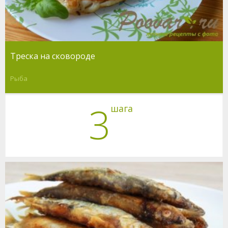
Треска на сковороде
Рыба
3
шага