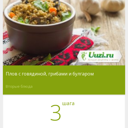
Плов с говядиной, грибами и булгаром
Вторые блюда
3
шага