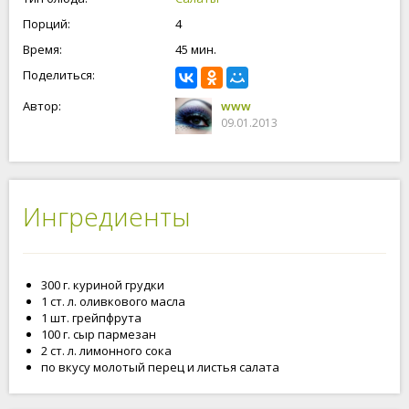
Порций:
4
Время:
45 мин.
Поделиться:
Автор:
www
09.01.2013
Ингредиенты
300 г. куриной грудки
1 ст. л. оливкового масла
1 шт. грейпфрута
100 г. сыр пармезан
2 ст. л. лимонного сока
по вкусу молотый перец и листья салата