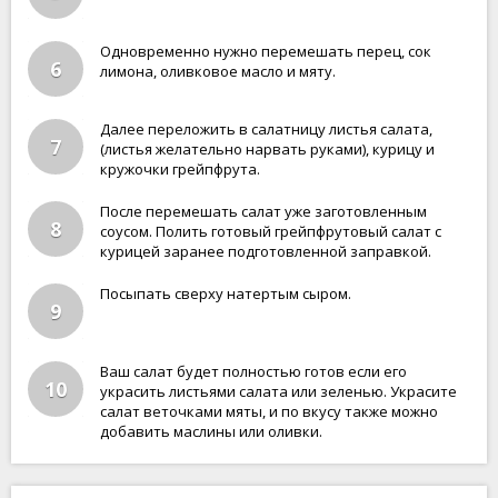
Одновременно нужно перемешать перец, сок
6
лимона, оливковое масло и мяту.
Далее переложить в салатницу листья салата,
7
(листья желательно нарвать руками), курицу и
кружочки грейпфрута.
После перемешать салат уже заготовленным
8
соусом. Полить готовый грейпфрутовый салат с
курицей заранее подготовленной заправкой.
Посыпать сверху натертым сыром.
9
Ваш салат будет полностью готов если его
10
украсить листьями салата или зеленью. Украсите
салат веточками мяты, и по вкусу также можно
добавить маслины или оливки.