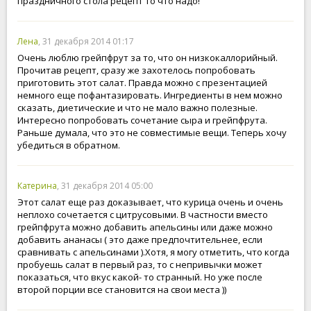
праздничного стола рецепт то что надо!
Лена
, 31 декабря 2014 01:17
Очень люблю грейпфрут за то, что он низкокаллорийный.
Прочитав рецепт, сразу же захотелось попробовать
приготовить этот салат. Правда можно с презентацией
немного еще пофантазировать. Ингредиенты в нем можно
сказать, диетические и что не мало важно полезные.
Интересно попробовать сочетание сыра и грейпфрута.
Раньше думала, что это не совместимые вещи. Теперь хочу
убедиться в обратном.
Катерина
, 31 декабря 2014 05:00
Этот салат еще раз доказывает, что курица очень и очень
неплохо сочетается с цитрусовыми. В частности вместо
грейпфрута можно добавить апельсины или даже можно
добавить ананасы ( это даже предпочтительнее, если
сравнивать с апельсинами ).Хотя, я могу отметить, что когда
пробуешь салат в первый раз, то с непривычки может
показаться, что вкус какой- то странный. Но уже после
второй порции все становится на свои места ))