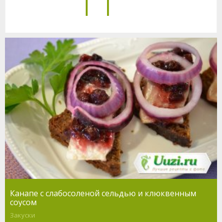
11
Канапе с слабосоленой сельдью и клюквенным
соусом
Закуски