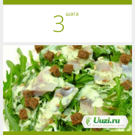
3
шага