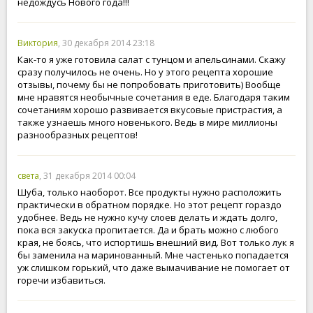
недождусь Нового года!!!
Виктория
, 30 декабря 2014 23:18
Как-то я уже готовила салат с тунцом и апельсинами. Скажу
сразу получилось не очень. Но у этого рецепта хорошие
отзывы, почему бы не попробовать приготовить) Вообще
мне нравятся необычные сочетания в еде. Благодаря таким
сочетаниям хорошо развивается вкусовые пристрастия, а
также узнаешь много новенького. Ведь в мире миллионы
разнообразных рецептов!
света
, 31 декабря 2014 00:04
Шуба, только наоборот. Все продукты нужно расположить
практически в обратном порядке. Но этот рецепт гораздо
удобнее. Ведь не нужно кучу слоев делать и ждать долго,
пока вся закуска пропитается. Да и брать можно с любого
края, не боясь, что испортишь внешний вид. Вот только лук я
бы заменила на маринованный. Мне частенько попадается
уж слишком горький, что даже вымачивание не помогает от
горечи избавиться.