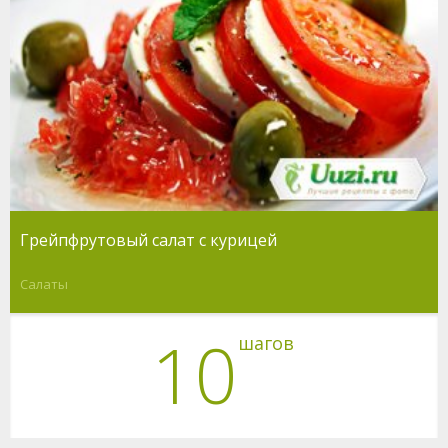
Грейпфрутовый салат с курицей
Салаты
10
шагов