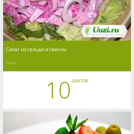
Салат из сельди и свеклы
Рыба
10
шагов