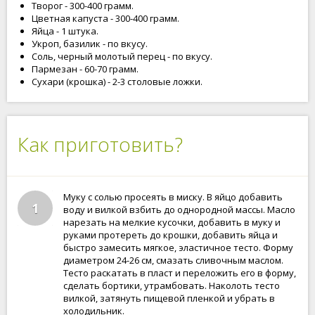
Творог - 300-400 грамм.
Цветная капуста - 300-400 грамм.
Яйца - 1 штука.
Укроп, базилик - по вкусу.
Соль, черный молотый перец - по вкусу.
Пармезан - 60-70 грамм.
Сухари (крошка) - 2-3 столовые ложки.
Как приготовить?
Муку с солью просеять в миску. В яйцо добавить
1
воду и вилкой взбить до однородной массы. Масло
нарезать на мелкие кусочки, добавить в муку и
руками протереть до крошки, добавить яйца и
быстро замесить мягкое, эластичное тесто. Форму
диаметром 24-26 см, смазать сливочным маслом.
Тесто раскатать в пласт и переложить его в форму,
сделать бортики, утрамбовать. Наколоть тесто
вилкой, затянуть пищевой пленкой и убрать в
холодильник.