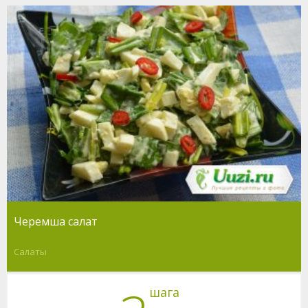
Черемша салат
Салаты
шага