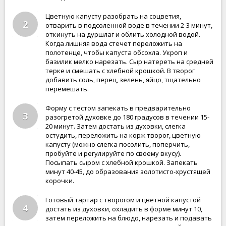
Цветную капусту разобрать на соцветия,
2
отварить в подсоленной воде в течении 2-3 минут,
откинуть на дуршлаг и облить холодной водой.
Когда лишняя вода стечет переложить на
полотенце, чтобы капуста обсохла. Укроп и
базилик мелко нарезать. Сыр натереть на средней
терке и смешать с хлебной крошкой. В творог
добавить соль, перец, зелень, яйцо, тщательно
перемешать.
Форму с тестом запекать в предварительно
3
разогретой духовке до 180 градусов в течении 15-
20 минут. Затем достать из духовки, слегка
остудить, переложить на корж творог, цветную
капусту (можно слегка посолить, поперчить,
пробуйте и регулируйте по своему вкусу).
Посыпать сыром с хлебной крошкой. Запекать
минут 40-45, до образования золотисто-хрустящей
корочки.
Готовый тартар с творогом и цветной капустой
4
достать из духовки, охладить в форме минут 10,
затем переложить на блюдо, нарезать и подавать