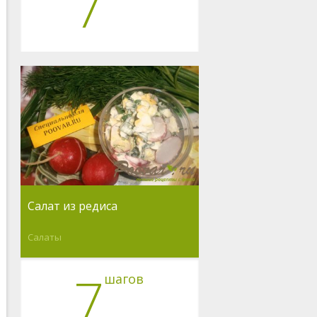
7
Салат из редиса
Салаты
7
шагов