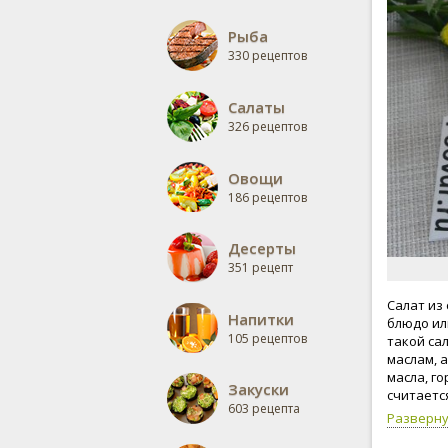
Рыба
330 рецептов
Салаты
326 рецептов
Овощи
186 рецептов
Десерты
351 рецепт
Салат из
Напитки
блюдо ил
105 рецептов
такой са
маслам, 
масла, г
Закуски
считаетс
603 рецепта
вместо г
Разверн
Норвежск