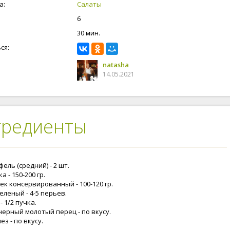
 «Немецкий картофельный салат с селедкой». Как видите
а:
Салаты
но поменять 1 ингредиент, и вы получаете совершенно разные
6
Не бойтесь экспериментировать на кухни, готовьте с любовью и вас
ится.
30 мин.
ся:
natasha
14.05.2021
гредиенты
ель (средний) - 2 шт.
а - 150-200 гр.
ек консервированный - 100-120 гр.
зеленый - 4-5 перьев.
- 1/2 пучка.
черный молотый перец - по вкусу.
з - по вкусу.