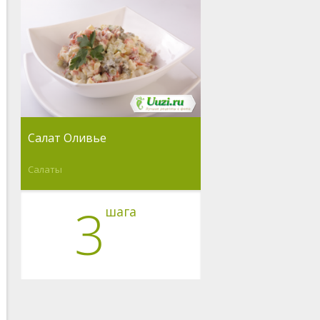
Салат Оливье
Салаты
3
шага