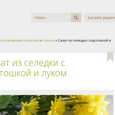
Каталог рецеп
фотографиями пошагово
»
Салаты
» Салат из селедки с картошкой и
ат из селедки с
тошкой и луком