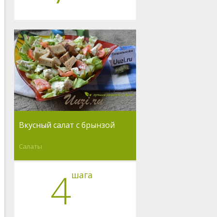
Вкусный салат с брынзой
Салаты
4
шага