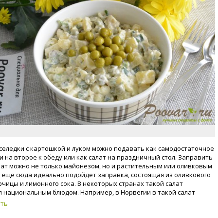
 селедки с картошкой и луком можно подавать как самодостаточное
и на второе к обеду или как салат на праздничный стол. Заправить
лат можно не только майонезом, но и растительным или оливковым
а еще сюда идеально подойдет заправка, состоящая из оливкового
орчицы и лимонного сока. В некоторых странах такой салат
я национальным блюдом. Например, в Норвегии в такой салат
орошка добавляют кисло-сладкое яблоко, и вы получаете «Салат
уть
ий». А если вместе горошка добавить соленные корнишоны, то вы