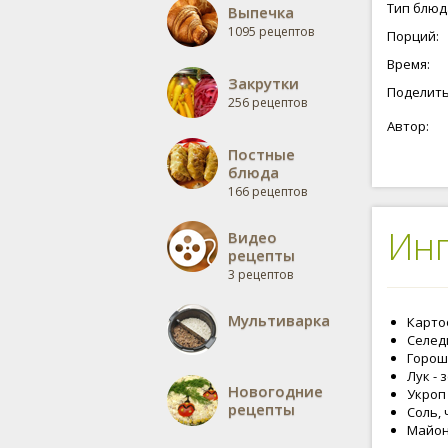
получите
Тип блюд
Выпечка
достаточ
1095 рецептов
Порций:
салаты. 
все получ
Время:
Закрутки
Поделить
256 рецептов
Автор:
Постные
блюда
166 рецептов
Ин
Видео
рецепты
3 рецептов
Мультиварка
Картоф
Селедк
Горош
Лук - 
Новогодние
Укроп 
рецепты
Соль, 
Майоне