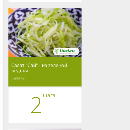
Салат "Сай" - из зеленой
редьки
Салаты
2
шага