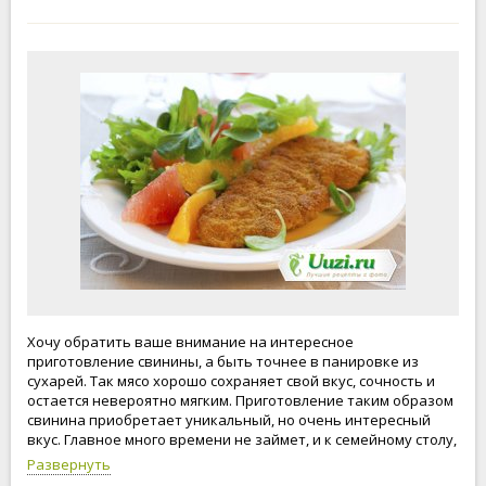
Хочу обратить ваше внимание на интересное
приготовление свинины, а быть точнее в панировке из
сухарей. Так мясо хорошо сохраняет свой вкус, сочность и
остается невероятно мягким. Приготовление таким образом
свинина приобретает уникальный, но очень интересный
вкус. Главное много времени не займет, и к семейному столу,
то что нужно. Готовьте вместе с poovar.ru а мы вам поможем.
Развернуть
Приятного аппетита