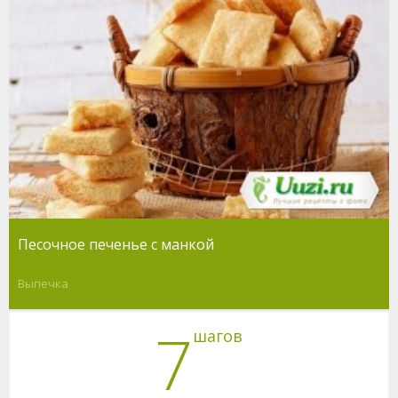
Песочное печенье с манкой
Выпечка
7
шагов