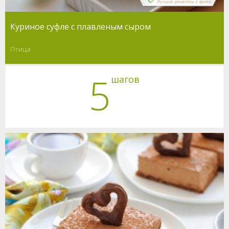
Куриное суфле с плавленым сыром
Птица
5
шагов