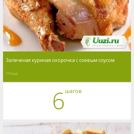
Запеченая куриная окорочка с соевым соусом
Птица
6
шагов