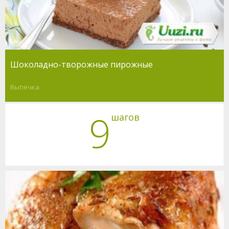
Шоколадно-творожные пирожные
Выпечка
9
шагов