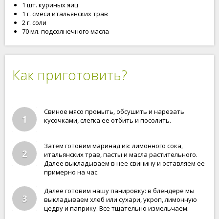
1 шт. куриных яиц
1 г. смеси итальянских трав
2 г. соли
70 мл. подсолнечного масла
Как приготовить?
Свиное мясо промыть, обсушить и нарезать
1
кусочками, слегка ее отбить и посолить.
Затем готовим маринад из: лимонного сока,
2
итальянских трав, пасты и масла растительного.
Далее выкладываем в нее свинину и оставляем ее
примерно на час.
Далее готовим нашу панировку: в блендере мы
3
выкладываем хлеб или сухари, укроп, лимонную
цедру и паприку. Все тщательно измельчаем.