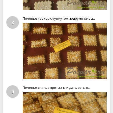
Печенье крекер с кунжутом подрумянилось.
8
Печенье снять с противня и дать остыть.
9