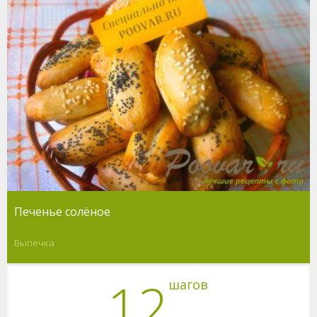
Печенье солёное
Выпечка
12
шагов