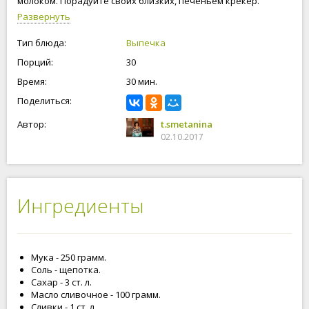
молоком. Порадуйте своих близких, печеньем крекер.
Приступим к приготовлению печенья!
Развернуть
Тип блюда:
Выпечка
Порций:
30
Время:
30 мин.
Поделиться:
Автор:
t.smetanina
02.10.2017
Ингредиенты
Мука - 250 грамм.
Соль - щепотка.
Сахар - 3 ст. л.
Масло сливочное - 100 грамм.
Сливки - 1 ст. л.