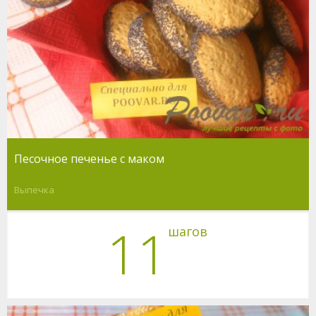
Песочное печенье с маком
Выпечка
11
шагов