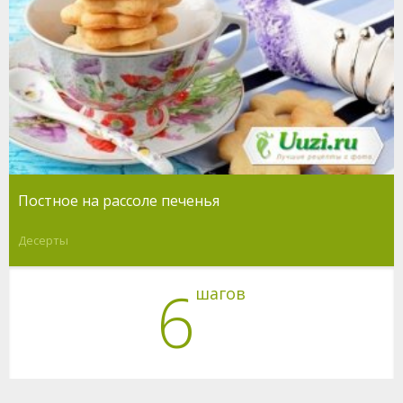
Постное на рассоле печенья
Десерты
6
шагов