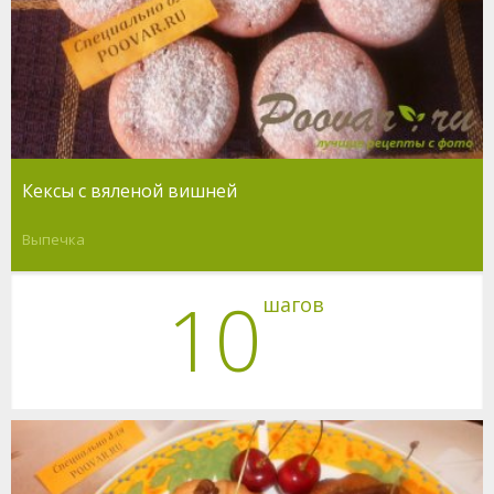
Кексы с вяленой вишней
Выпечка
10
шагов