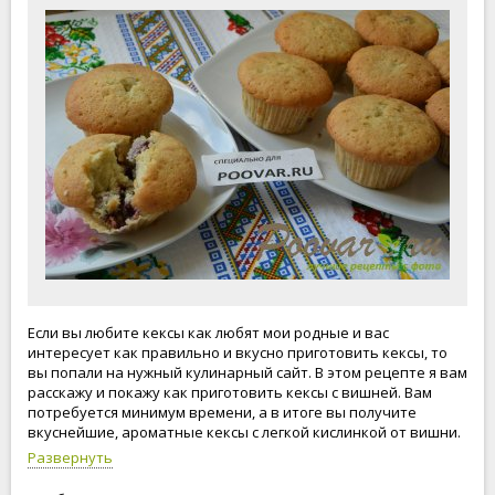
Если вы любите кексы как любят мои родные и вас
интересует как правильно и вкусно приготовить кексы, то
вы попали на нужный кулинарный сайт. В этом рецепте я вам
расскажу и покажу как приготовить кексы с вишней. Вам
потребуется минимум времени, а в итоге вы получите
вкуснейшие, ароматные кексы с легкой кислинкой от вишни.
Я готовлю часто кексы, и тем не менее они у нас улетают
Развернуть
буквально за несколько часов. Готовьте с любовью!