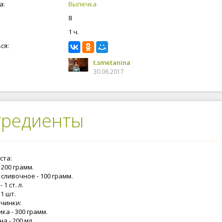
а:
Выпечка
8
1 ч.
ся:
t.smetanina
30.06.2017
гредиенты
ста:
 200 грамм.
сливочное - 100 грамм.
 1 ст. л.
 1 шт.
ачинки:
ка - 300 грамм.
а - 200 мл.