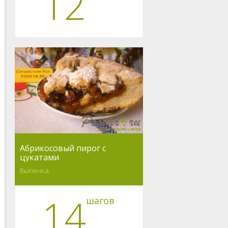
12
Абрикосовый пирог с
цукатами
Выпечка
14
шагов