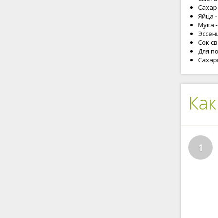
Сахар 
Яйца -
Мука -
Эссенц
Сок св
Для п
Сахарн
Как
1