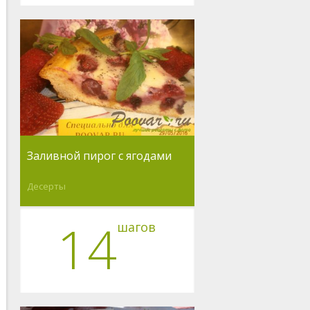
Заливной пирог с ягодами
Десерты
14
шагов