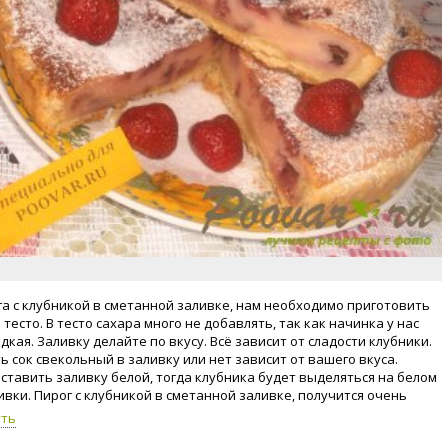
га с клубникой в сметанной заливке, нам необходимо приготовить
тесто. В тесто сахара много не добавлять, так как начинка у нас
дкая. Заливку делайте по вкусу. Всё зависит от сладости клубники.
ь сок свекольный в заливку или нет зависит от вашего вкуса.
ставить заливку белой, тогда клубника будет выделяться на белом
ивки. Пирог с клубникой в сметанной заливке, получится очень
 Приступим к приготовлению пирога с клубникой!
уть