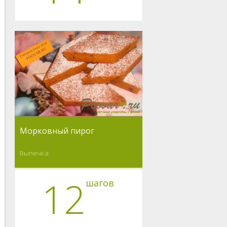
Морковный пирог
Выпечка
12
шагов