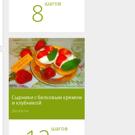
8
шагов
Сырники с белковым кремом
и клубникой
Десерты
шагов