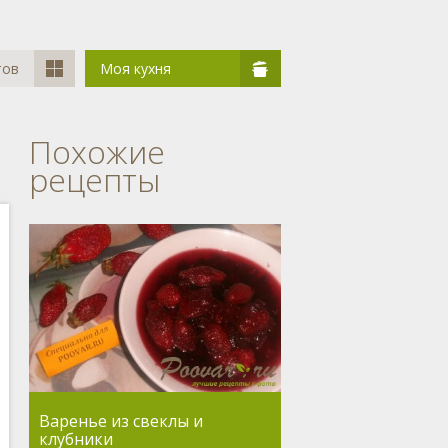
тов
Моя кухня
Похожие
рецепты
Варенье из свеклы и
клубники