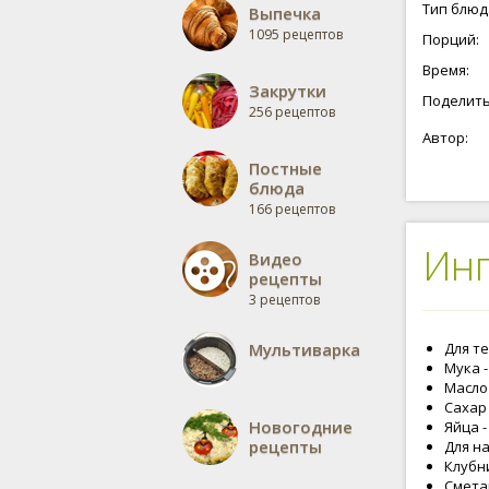
Тип блюд
Выпечка
1095 рецептов
Порций:
Время:
Закрутки
Поделить
256 рецептов
Автор:
Постные
блюда
166 рецептов
Ин
Видео
рецепты
3 рецептов
Мультиварка
Для те
Мука -
Масло 
Сахар -
Новогодние
Яйца -
рецепты
Для н
Клубни
Сметан