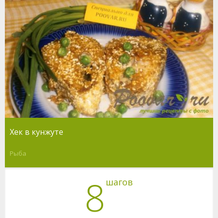
Хек в кунжуте
Рыба
8
шагов