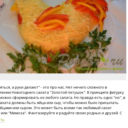
яться, а руки делают" - это про нас. Нет нечего сложного в
лении Новогоднего салата "Золотой петушок". В принципе фигурку
можно сформировать из любого салата. Но правда есть одно "но", в
салата должны быть яйца или сыр, чтобы можно было присыпать
яйцами или сыром. Это может быть всеми так любимый салат
 или "Мимоза". Фантазируйте и радуйте своих родных и друзей. С
щим 2017 годом. Мирного неба!
уть