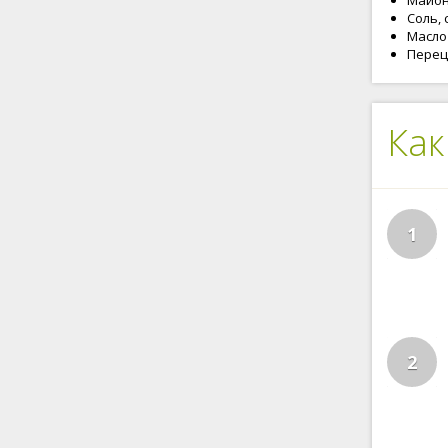
Майоне
Соль, 
Масло
Перец
Как
1
2