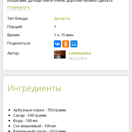
ЕЕЕшками, да еще они и очень дорогие! Можно сделать
цукаты в домашних условиях. Приступим!
Развернуть
Тип блюда:
Десерты
Порций:
1
Время:
1 ч. 15 мин.
Поделиться:
Автор:
t.smetanina
06.12.2016
Ингредиенты
Арбузные корки - 750 грамм.
Сахар - 500 грамм.
Вода - 100 мл.
Сок вишнёвый - 100 мл.
Ванильный сахар - 10 грамм.