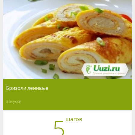
Бризоли ленивые
Закуски
5
шагов