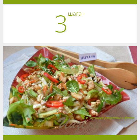
3
шага