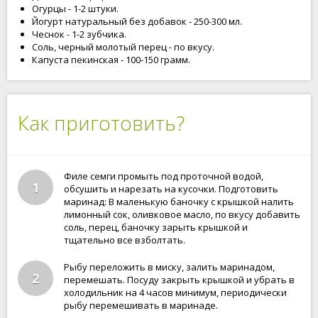
Огурцы - 1-2 штуки.
Йогурт натуральный без добавок - 250-300 мл.
Чеснок - 1-2 зубчика.
Соль, черный молотый перец - по вкусу.
Капуста пекинская - 100-150 грамм.
Как приготовить?
Филе семги промыть под проточной водой,
1
обсушить и нарезать на кусочки. Подготовить
маринад: В маленькую баночку с крышкой налить
лимонный сок, оливковое масло, по вкусу добавить
соль, перец, баночку зарыть крышкой и
тщательно все взболтать.
Рыбу переложить в миску, залить маринадом,
2
перемешать. Посуду закрыть крышкой и убрать в
холодильник на 4 часов минимум, периодически
рыбу перемешивать в маринаде.