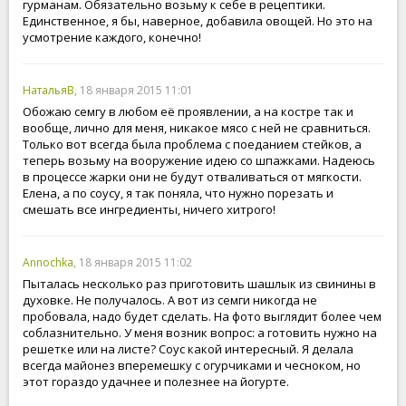
гурманам. Обязательно возьму к себе в рецептики.
Единственное, я бы, наверное, добавила овощей. Но это на
усмотрение каждого, конечно!
НатальяВ
, 18 января 2015 11:01
Обожаю семгу в любом её проявлении, а на костре так и
вообще, лично для меня, никакое мясо с ней не сравниться.
Только вот всегда была проблема с поеданием стейков, а
теперь возьму на вооружение идею со шпажками. Надеюсь
в процессе жарки они не будут отваливаться от мягкости.
Елена, а по соусу, я так поняла, что нужно порезать и
смешать все ингредиенты, ничего хитрого!
Annochka
, 18 января 2015 11:02
Пыталась несколько раз приготовить шашлык из свинины в
духовке. Не получалось. А вот из семги никогда не
пробовала, надо будет сделать. На фото выглядит более чем
соблазнительно. У меня возник вопрос: а готовить нужно на
решетке или на листе? Соус какой интересный. Я делала
всегда майонез вперемешку с огурчиками и чесноком, но
этот гораздо удачнее и полезнее на йогурте.