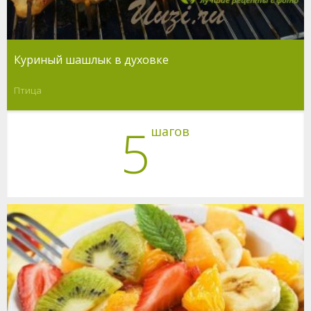
Куриный шашлык в духовке
Птица
5
шагов