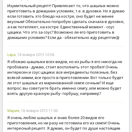
Изумительный рецепт! Привлекает то, что шашлык можно
приготовить в домашних условиях, т.е. в духовке. Но я думаю
если готовить это блюдо на костре, оно будет не менее
вкусным! Обязательно попробую сделать сначала в духовке,
а как потеплеет, на костре. Единственный момент - соус
цацики. Что это за соус? Возможно ли его приготовить в
домашних условиях? Если да - обязательно жду рецептик)))
Lapa
, 18 января 2015 10:58
Я обожаю шашлыки всех видов, но из рыбы я его никогда не
пробовала - думаю, стоит восполнить этот пробел! Очень
интересен и соус цацики: все ингредиенты полезные, без
всякой химии, все просто в приготовлении. Вот только будет
ли этот шашлык из маринованной семги сочным? И еще
вопрос: вы советуете брать именно семгу, или можно будет
взять другую красную рыбу- горбушу, например?
Мария
, 18 января 2015 11:00
Я очень люблю шашлык и знаю более 20 видов его
приготовления, но ни разу не готовила его из семги! Очень
интересный рецепт. Я думаю, он будет по душе настоящим