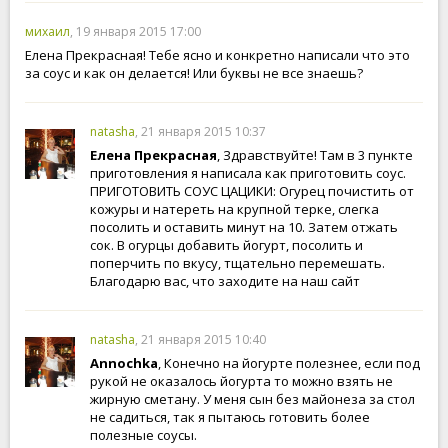
михаил
, 19 января 2015 17:00
Елена Прекрасная! Тебе ясно и конкретно написали что это
за соус и как он делается! Или буквы не все знаешь?
natasha
, 21 января 2015 10:37
Елена Прекрасная
, Здравствуйте! Там в 3 пункте
приготовления я написала как приготовить соус.
ПРИГОТОВИТЬ СОУС ЦАЦИКИ: Огурец почистить от
кожуры и натереть на крупной терке, слегка
посолить и оставить минут на 10. Затем отжать
сок. В огурцы добавить йогурт, посолить и
поперчить по вкусу, тщательно перемешать.
Благодарю вас, что заходите на наш сайт
natasha
, 21 января 2015 10:40
Annochka
, Конечно на йогурте полезнее, если под
рукой не оказалось йогурта то можно взять не
жирную сметану. У меня сын без майонеза за стол
не садиться, так я пытаюсь готовить более
полезные соусы.