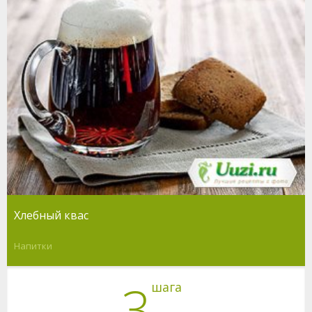
Хлебный квас
Напитки
3
шага