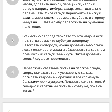
масла, добавить чеснок, перец чили, карри и
острую паприку, имбирь, сахар, соль, тщательно
перемешать. Филе сельди переложить в миску и
залить маринадом, перемешать, убрать в сторону
минут на 30. Затем рыбу переложить на бумажное
полотенце.
Если есть сковорода "вок" это то, что надо, а если
3
нет, тогда возьмите глубокую сковороду.
Разогреть сковороду, можно добавить несколько
ложек оливкового масла и обжаривать на среднем
огне кусочки сельди 3-4 минуты. Затем добавить
соевый соус, все перемешать.
Переложить салатные листья на плоское блюдо,
4
сверху выложить горячую жареную сельдь,
посыпать кедровыми орехами и все сбрызнуть
бальзамическим уксусом. Подавать салат с теплый
сельдью и салатными листьями сразу же, пока он
теплый.