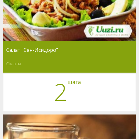
Салат "Сан-Исидоро"
Салаты
2
шага