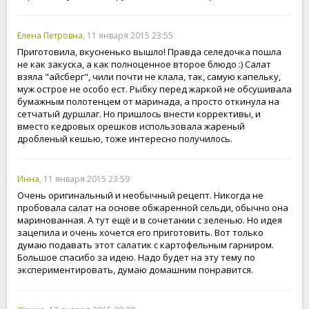
Елена Петровна
, 11 января 2015 23:55
Приготовила, вкусненько вышло! Правда селедочка пошла
не как закуска, а как полноценное второе блюдо :) Салат
взяла "айсберг", чили почти не клала, так, самую капельку,
муж острое не особо ест. Рыбку перед жаркой не обсушивала
бумажным полотенцем от маринада, а просто откинула на
сетчатый дуршлаг. Но пришлось внести коррективы, и
вместо кедровых орешков использовала жареный
дробленый кешью, тоже интересно получилось.
Инна
, 11 января 2015 23:59
Очень оригинальный и необычный рецепт. Никогда не
пробовала салат на основе обжаренной сельди, обычно она
маринованная. А тут ещё и в сочетании с зеленью. Но идея
зацепила и очень хочется его приготовить. Вот только
думаю подавать этот салатик с картофельным гарниром.
Большое спасибо за идею. Надо будет на эту тему по
экспериментировать, думаю домашним понравится.