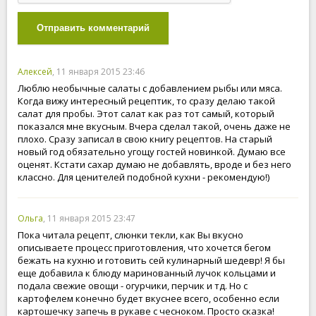
Отправить комментарий
Алексей
, 11 января 2015 23:46
Люблю необычные салаты с добавлением рыбы или мяса.
Когда вижу интересный рецептик, то сразу делаю такой
салат для пробы. Этот салат как раз тот самый, который
показался мне вкусным. Вчера сделал такой, очень даже не
плохо. Сразу записал в свою книгу рецептов. На старый
новый год обязательно угощу гостей новинкой. Думаю все
оценят. Кстати сахар думаю не добавлять, вроде и без него
классно. Для ценителей подобной кухни - рекомендую!)
Ольга
, 11 января 2015 23:47
Пока читала рецепт, слюнки текли, как Вы вкусно
описываете процесс приготовления, что хочется бегом
бежать на кухню и готовить сей кулинарный шедевр! Я бы
еще добавила к блюду маринованный лучок кольцами и
подала свежие овощи - огурчики, перчик и тд. Но с
картофелем конечно будет вкуснее всего, особенно если
картошечку запечь в рукаве с чесноком. Просто сказка!