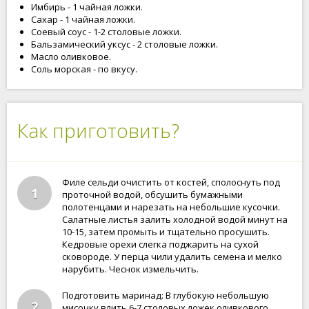
Имбирь - 1 чайная ложки.
Сахар - 1 чайная ложки.
Соевый соус - 1-2 столовые ложки.
Бальзамический уксус - 2 столовые ложки.
Масло оливковое.
Соль морская - по вкусу.
Как приготовить?
Филе сельди очистить от костей, сполоснуть под
1
проточной водой, обсушить бумажными
полотенцами и нарезать на небольшие кусочки.
Салатные листья залить холодной водой минут на
10-15, затем промыть и тщательно просушить.
Кедровые орехи слегка поджарить на сухой
сковороде. У перца чили удалить семена и мелко
нарубить. Чеснок измельчить.
Подготовить маринад: В глубокую небольшую
2
мисочку влить 6-7 столовых ложек оливкового