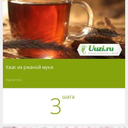
Квас из ржаной муки
Напитки
3
шага