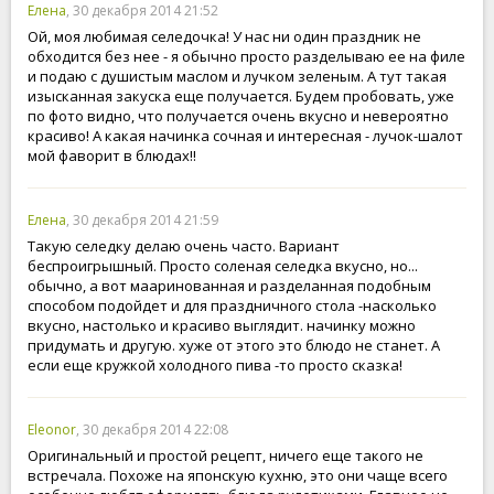
Елена
, 30 декабря 2014 21:52
Ой, моя любимая селедочка! У нас ни один праздник не
обходится без нее - я обычно просто разделываю ее на филе
и подаю с душистым маслом и лучком зеленым. А тут такая
изысканная закуска еще получается. Будем пробовать, уже
по фото видно, что получается очень вкусно и невероятно
красиво! А какая начинка сочная и интересная - лучок-шалот
мой фаворит в блюдах!!
Елена
, 30 декабря 2014 21:59
Такую селедку делаю очень часто. Вариант
беспроигрышный. Просто соленая селедка вкусно, но...
обычно, а вот мааринованная и разделанная подобным
способом подойдет и для праздничного стола -насколько
вкусно, настолько и красиво выглядит. начинку можно
придумать и другую. хуже от этого это блюдо не станет. А
если еще кружкой холодного пива -то просто сказка!
Eleonor
, 30 декабря 2014 22:08
Оригинальный и простой рецепт, ничего еще такого не
встречала. Похоже на японскую кухню, это они чаще всего