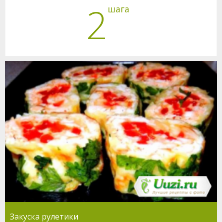
2
шага
Закуска рулетики