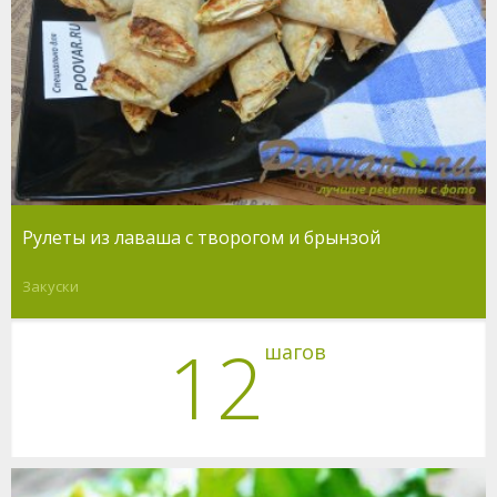
Рулеты из лаваша с творогом и брынзой
Закуски
12
шагов