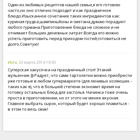
Один из любимых рецептов нашей семьи,я его готовлю
часто,но оно отлично подходит и как праздничное
блюдо.Изысканное сочетание таких ингридиентов как:
куриная грудка,шампиньйоны и сметана,думаю порадуют
любого гурмана.Приготовление блюда не сложное и не
отнимает больших денежных затрат.Всегда его можно
успеть приготовить перед приходом гостей,готовиться не
долго.Советую!
Инга
, 23 марта 2014 19:30
Суперская закусочка на праздничный стол! Этакий
жульенчик ))) Радует, что сами тартолетки можно приобрести
уже готовые в любом супермаркете (для ленивых хозяюшек -
таких как я), что в большей степени экономит время на
готовку остальных блюд для застолья. Начинка тоже очень
проста в приготовлении, но от этого не менее вкусная.
Главное выбрать сырок, который будет хорошо плавиться -
в этом то весь смак!