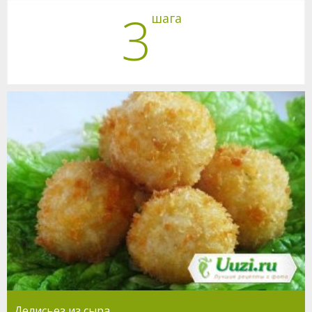
3
шага
Делисьез из сыра