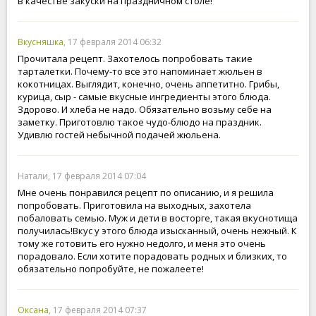
в качестве закуски на праздничном столе!
Вкусняшка
, 17 февраля 2014 06:32
Прочитала рецепт. Захотелось попробовать такие
тарталетки. Почему-то все это напоминает жюльен в
кокотницах. Выглядит, конечно, очень аппетитно. Грибы,
курица, сыр - самые вкусные ингредиенты этого блюда.
Здорово. И хлеба не надо. Обязательно возьму себе на
заметку. Приготовлю такое чудо-блюдо на праздник.
Удивлю гостей небычной подачей жюльена.
Натали, 17 февраля 2014 07:04
Мне очень понравился рецепт по описанию, и я решила
попробовать. Приготовила на выходных, захотела
побаловать семью. Муж и дети в восторге, такая вкуснотища
получилась!Вкус у этого блюда изысканный, очень нежный. К
тому же готовить его нужно недолго, и меня это очень
порадовало. Если хотите порадовать родных и близких, то
обязательно попробуйте, не пожалеете!
Оксана
, 17 февраля 2014 07:37