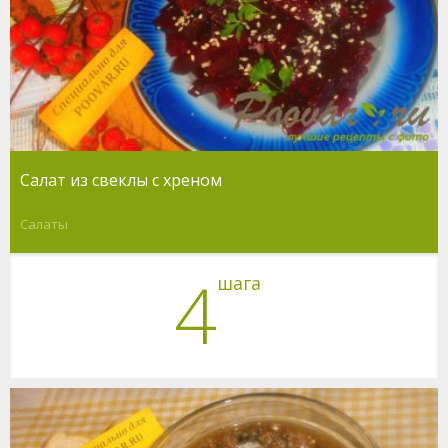
Салат из свеклы с хреном
Салаты
4
шага