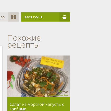
тов
Моя кухня
Похожие
рецепты
Салат из морской капусты с
грибами