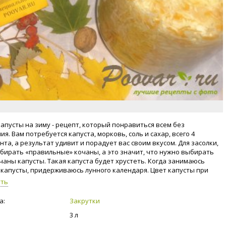
капусты на зиму - рецепт, который понравиться всем без
я. Вам потребуется капуста, морковь, соль и сахар, всего 4
та, а результат удивит и порадует вас своим вкусом. Для засолки,
бирать «правильные» кочаны, а это значит, что нужно выбирать
чаны капусты. Такая капуста будет хрустеть. Когда занимаюсь
 капусты, придерживаюсь лунного календаря. Цвет капусты при
 зависит от тёртой моркови. Чем больше моркови, тем розовее
уть
уста. Я буду добавлять морковь, из расчёта на 1 кг капусты,
0 г. Соль, каждая хозяйка добавляет в капусту, по своему вкусу.
а:
Закрутки
но использовать крупную каменную, но не йодированную.
3 л
вочно на 1 кг капусты, нужно добавлять 1 ст. л. соли. Сахар в
я тоже добавляю. От сочности капусты, зависит, сколько вы будите