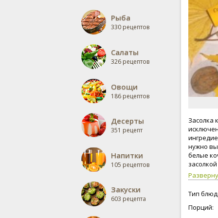
Рыба
330 рецептов
Салаты
326 рецептов
Овощи
186 рецептов
Десерты
Засолка 
исключени
351 рецепт
ингредиен
нужно вы
Напитки
белые ко
засолкой
105 рецептов
засолке,
Разверн
будет кап
Закуски
моркови 5
Тип блюд
603 рецепта
Соль нуж
Порций:
Ориентиро
капусту 