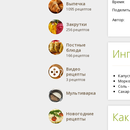
Время:
Выпечка
мять капу
1095 рецептов
Рецепт "
Поделить
пропорци
Автор:
капусты 
Закрутки
256 рецептов
Постные
Ин
блюда
166 рецептов
Видео
рецепты
Капуст
3 рецептов
Морков
Соль - 
Сахар -
Мультиварка
Как
Новогодние
рецепты