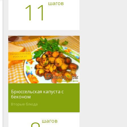
11
шагов
Брюссельская капуста с
беконом
Вторые блюда
шагов