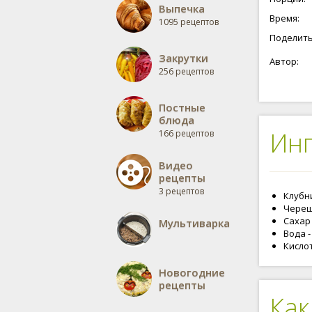
Выпечка
Время:
1095 рецептов
Поделить
Закрутки
Автор:
256 рецептов
Постные
блюда
Ин
166 рецептов
Видео
рецепты
3 рецептов
Клубни
Черешн
Сахар -
Мультиварка
Вода -
Кислот
Новогодние
рецепты
Как