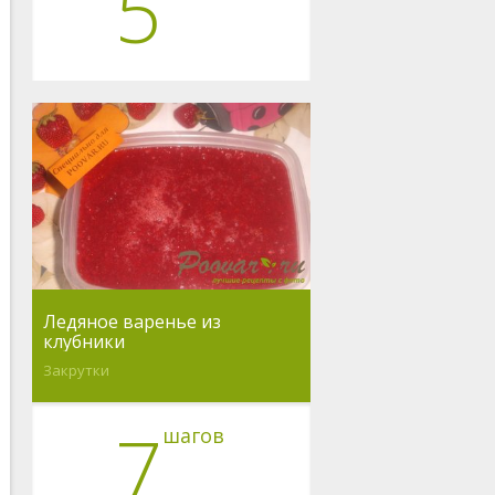
5
Ледяное варенье из
клубники
Закрутки
7
шагов