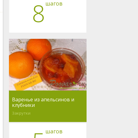
8
шагов
Варенье из апельсинов и
клубники
Закрутки
шагов