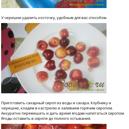
У черешни удалить косточку, удобным для вас способом.
Приготовить сахарный сироп из воды и сахара. Клубнику и
черешню, кладём в кастрюлю и заливаем горячим сиропом.
Аккуратно перемешать и дать время ягодам напитаться сиропом.
Ягоды оставить в сиропе до полного остывания.