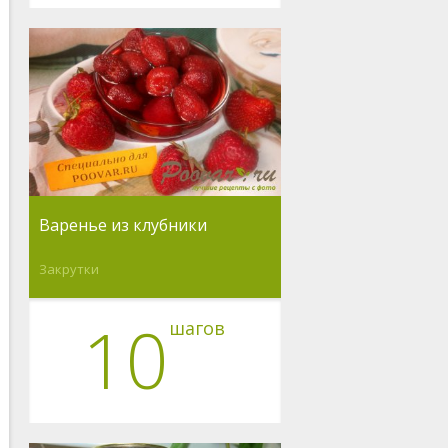
Варенье из клубники
Закрутки
10
шагов