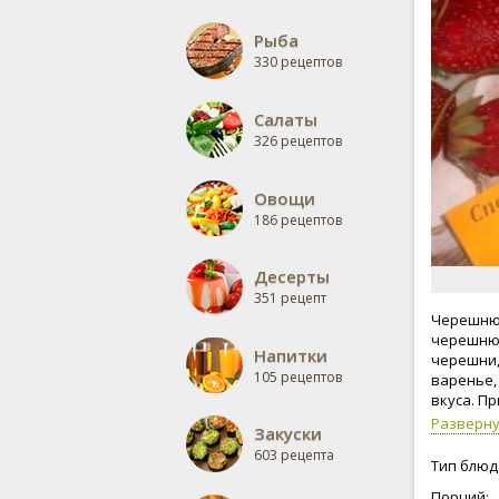
Рыба
330 рецептов
Салаты
326 рецептов
Овощи
186 рецептов
Десерты
351 рецепт
Черешню 
черешню 
Напитки
черешни,
105 рецептов
варенье,
вкуса. П
Разверн
Закуски
603 рецепта
Тип блюд
Порций: