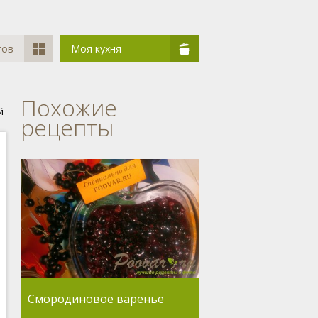
тов
Моя кухня
Похожие
й
рецепты
Смородиновое варенье