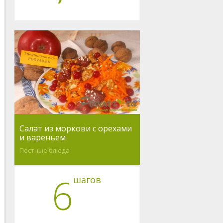
Салат из моркови с орехами
и вареньем
Постные блюда
6
шагов