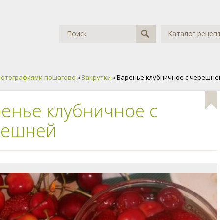
Каталог рецеп
фотографиями пошагово
»
Закрутки
» Варенье клубничное с черешне
енье клубничное с
решней