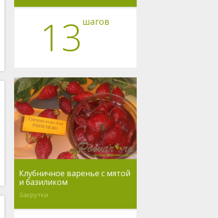
13
шагов
Клубничное варенье с мятой
и базиликом
Закрутки