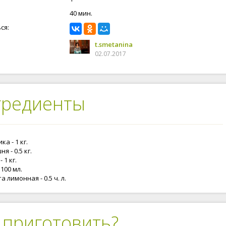
40 мин.
ся:
t.smetanina
02.07.2017
гредиенты
ка - 1 кг.
я - 0.5 кг.
 1 кг.
 100 мл.
а лимонная - 0.5 ч. л.
 приготовить?