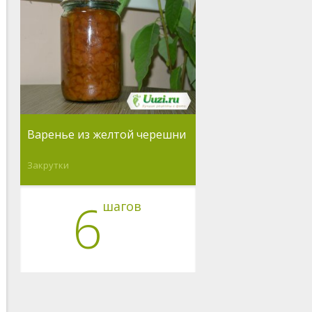
Варенье из желтой черешни
Закрутки
6
шагов