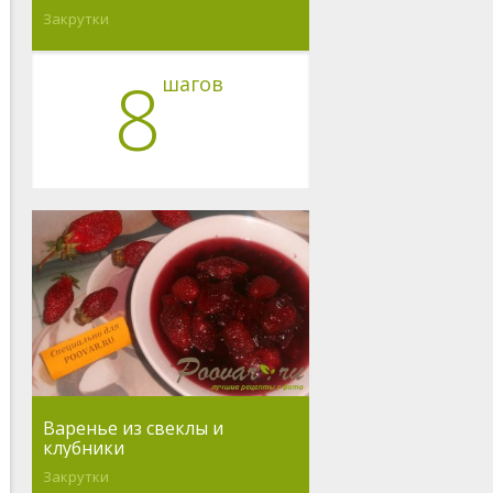
Закрутки
8
шагов
Варенье из свеклы и
клубники
Закрутки