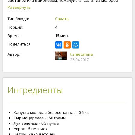
сметаной или майонезом, пожалуйста! Салат из молодой
капусты и моцареллы очень простой, но вкусный. Салат
Развернуть
подавать нужно сразу. Приступим!
Тип блюда:
Салаты
Порций:
4
Время:
15 мин.
Поделиться:
Автор:
t.smetanina
26.04.2017
Ингредиенты
Капуста молодая белокочанная - 0.5 кг.
Сыр моцарелла - 150 грамм.
Лук зелёный - 0.5 пучка.
Укроп - 5 веточек.
Петрушка - 5 веточек.