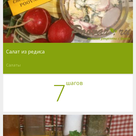
Салат из редиса
Салаты
7
шагов